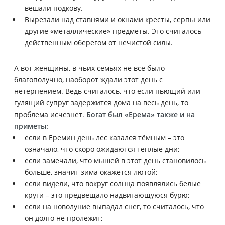
вешали подкову.
Вырезали над ставнями и окнами кресты, серпы или
другие «металлические» предметы. Это считалось
действенным оберегом от нечистой силы.
А вот женщины, в чьих семьях не все было
благополучно, наоборот ждали этот день с
нетерпением. Ведь считалось, что если пьющий или
гулящий супруг задержится дома на весь день, то
проблема исчезнет.
Богат был «Ерема» также и на
приметы:
если в Еремин день лес казался тёмным – это
означало, что скоро ожидаются теплые дни;
если замечали, что мышей в этот день становилось
больше, значит зима окажется лютой;
если видели, что вокруг солнца появлялись белые
круги – это предвещало надвигающуюся бурю;
если на новолуние выпадал снег, то считалось, что
он долго не пролежит;