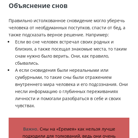
Объяснение снов
Правильно истолкованное сновидение могло уберечь
человека от необдуманных поступков, спасти от бед, а
также подсказать верное решение. Например:
Если во сне человек встречал своих родных и
близких, а также посещал знакомые места, то таким
снам нужно было верить. Они, как правило,
сбывались.
А если сновидения были нереальными или
сумбурными, то такие сны были отражением
внутреннего мира человека и его подсознания. Они
несли информацию о глубинных переживаниях
личности и помогали разобраться в себе и своих
чувствах.
Важно
. Сны на «Еремея» как нельзя лучше
подходили для толкований, ведь они очень