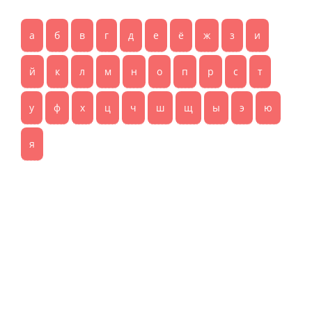
а
б
в
г
д
е
ё
ж
з
и
й
к
л
м
н
о
п
р
с
т
у
ф
х
ц
ч
ш
щ
ы
э
ю
я