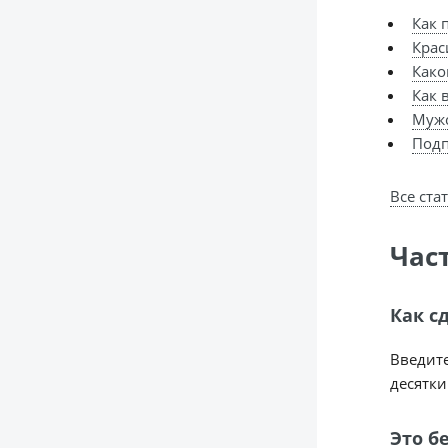
Как 
Крас
Како
Как 
Мужс
Подп
Все ста
Час
Как с
Введите
десятк
Это б