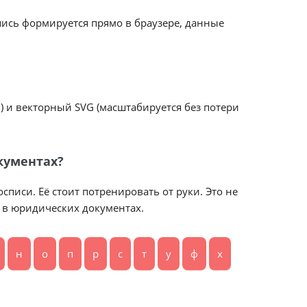
пись формируется прямо в браузере, данные
 и векторный SVG (масштабируется без потери
кументах?
писи. Её стоит потренировать от руки. Это не
 в юридических документах.
н
о
п
р
с
т
у
ф
х