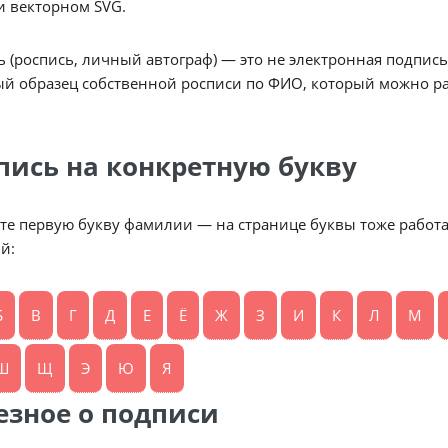
и векторном SVG.
 (роспись, личный автограф) — это не электронная подпись
й образец собственной росписи по ФИО, который можно рас
пись на конкретную букву
те первую букву фамилии — на странице буквы тоже работа
й:
Б
В
Г
Д
Е
Ё
Ж
З
И
К
Л
М
Ш
Щ
Э
Ю
Я
езное о подписи