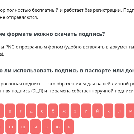
ор полностью бесплатный и работает без регистрации. Под
не отправляются.
ом формате можно скачать подпись?
ы PNG с прозрачным фоном (удобно вставлять в документы)
).
 ли использовать подпись в паспорте или до
рованная подпись — это образец-идея для вашей личной рос
нная подпись (ЭЦП) и не замена собственноручной подписи
б
в
г
д
е
ё
ж
з
и
й
к
л
м
ч
ш
щ
ы
э
ю
я