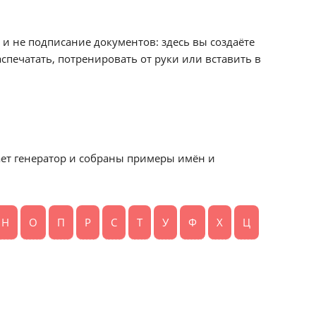
 и не подписание документов: здесь вы создаёте
печатать, потренировать от руки или вставить в
ет генератор и собраны примеры имён и
Н
О
П
Р
С
Т
У
Ф
Х
Ц