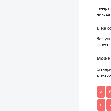
Генерат
никуда 
В как
Доступн
качества
Можно
Сгенери
электро
а
ц