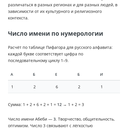
различаться в разных регионах и для разных людей, в
зависимости от их культурного и религиозного
контекста.
Число имени по нумерологии
Расчёт по таблице Пифагора для русского алфавита:
каждой букве соответствует цифра по
последовательному циклу 1–9.
А
Б
Е
Б
И
1
2
6
2
1
Сумма: 1 + 2 + 6 + 2 + 1 =
12
→ 1 + 2 = 3
Число имени Абеби —
3
. Творчество, общительность,
оптимизм. Число 3 связывают с лёгкостью