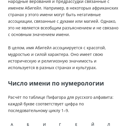
народные верования и предрассудки связанные с
именем Абигейл. Например, в некоторых африканских
странах у этого имени могут быть негативные
ассоциации, связанные с духами или магией. Однако,
это не является всеобщим разъяснением и не связано
с основным значением имени.
В целом, имя Абигейл ассоциируется с красотой,
мудростью и силой характера. Оно имеет свою
историческую и религиозную значимость и
используется в разных странах и культурах.
Число имени по нумерологии
Расчёт по таблице Пифагора для русского алфавита:
каждой букве соответствует цифра по
последовательному циклу 1–9.
А
Б
И
Г
Е
Й
Л