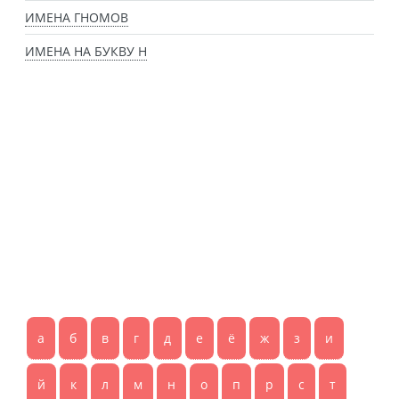
ИМЕНА ГНОМОВ
ИМЕНА НА БУКВУ Н
а
б
в
г
д
е
ё
ж
з
и
й
к
л
м
н
о
п
р
с
т