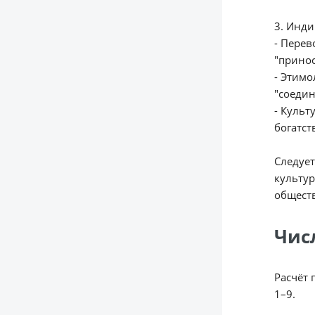
3. Инди
- Перев
"принос
- Этимо
"соедин
- Куль
богатст
Следует
культур
обществ
Чис
Расчёт 
1–9.