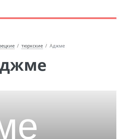
рецкие
тюркские
Аджме
Аджме