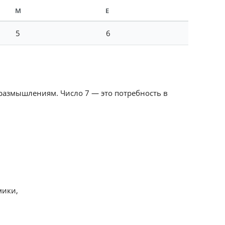
М
Е
5
6
 размышлениям. Число 7 — это потребность в
мики,