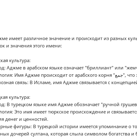
ме имеет различное значение и происходит из разных куль
ок и значения этого имени:
ская культура:
од: Аджме в арабском языке означает "бриллиант" или "жем
- Этимология: 
иозная связь: В Исламе, имя Аджме связывается с концепцие
цкая культура:
од: В турецком языке имя Аджме обозначает "ручной груше
логия: Это имя имеет тюркское происхождение и связываетс
я денег и ценностей.
урные фигуры: В турецкой истории имеется упоминание о то
ных дочерей султана, которая слыла символом богатства и 