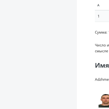
А
1
Сумма: 1
Число 
смысле 
Имя
Adzhme