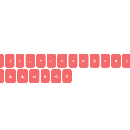
б
в
г
д
е
ё
ж
з
и
й
к
л
м
ч
ш
щ
ы
э
ю
я