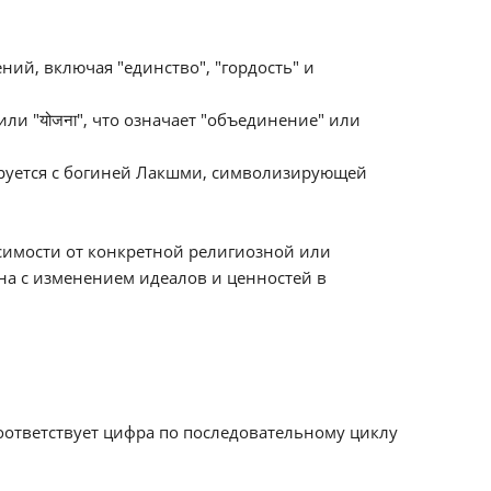
ний, включая "единство", "гордость" и
или "योजना", что означает "объединение" или
руется с богиней Лакшми, символизирующей
исимости от конкретной религиозной или
на с изменением идеалов и ценностей в
соответствует цифра по последовательному циклу