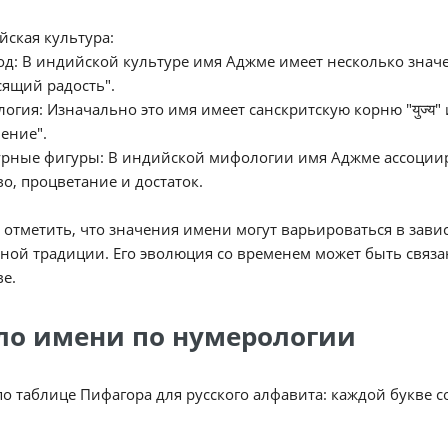
йская культура:
од: В индийской культуре имя Аджме имеет несколько значе
ящий радость".
логия: Изначально это имя имеет санскритскую корню "युज्य" 
ение".
турные фигуры: В индийской мифологии имя Аджме ассоции
во, процветание и достаток.
 отметить, что значения имени могут варьироваться в зав
ной традиции. Его эволюция со временем может быть связа
е.
ло имени по нумерологии
по таблице Пифагора для русского алфавита: каждой букве 