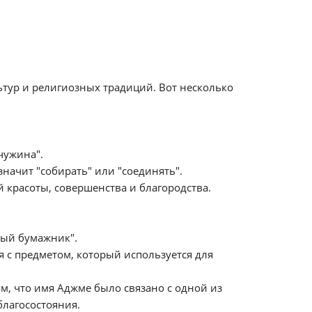
тур и религиозных традиций. Вот несколько
чужина".
Имя Аджме происходит от арабского корня "جمع", что значит "собирать" или "соединять".
й красоты, совершенства и благородства.
вый бумажник".
я с предметом, который используется для
м, что имя Аджме было связано с одной из
благосостояния.