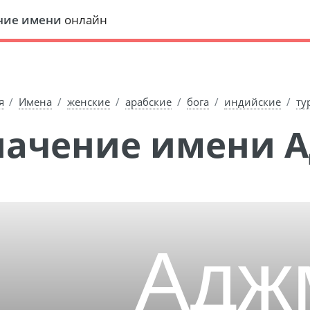
ние имени
онлайн
я
Имена
женские
арабские
бога
индийские
ту
Значение имени 