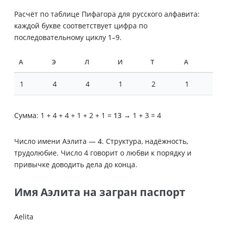
Расчёт по таблице Пифагора для русского алфавита:
каждой букве соответствует цифра по
последовательному циклу 1–9.
А
Э
Л
И
Т
А
1
4
4
1
2
1
Сумма: 1 + 4 + 4 + 1 + 2 + 1 =
13
→ 1 + 3 = 4
Число имени Аэлита —
4
. Структура, надёжность,
трудолюбие. Число 4 говорит о любви к порядку и
привычке доводить дела до конца.
Имя Аэлита на загран паспорт
Aelita