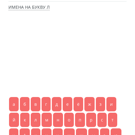
ИМЕНА НА БУКВУ Л
а
б
в
г
д
е
ё
ж
з
и
й
к
л
м
н
о
п
р
с
т