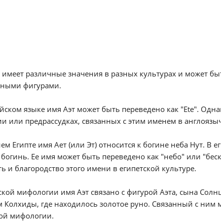
 имеет различные значения в разных культурах и может бы
рными фигурами.
йском языке имя Аэт может быть переведено как "Ete". Одн
и или предрассудках, связанных с этим именем в англоязы
ем Египте имя Ает (или Эт) относится к богине неба Нут. В
 богинь. Ее имя может быть переведено как "небо" или "бес
ь и благородство этого имени в египетской культуре.
ской мифологии имя Аэт связано с фигурой Аэта, сына Солнц
 Колхиды, где находилось золотое руно. Связанный с ним 
кой мифологии.