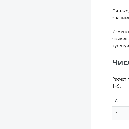
Однако,
значимы
Изменен
языковы
культур
Чис
Расчёт 
1–9.
А
1