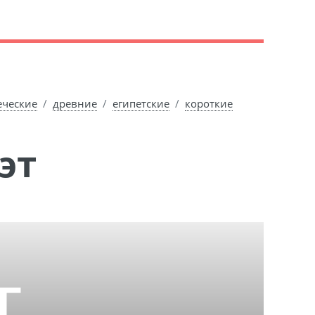
еческие
древние
египетские
короткие
эт