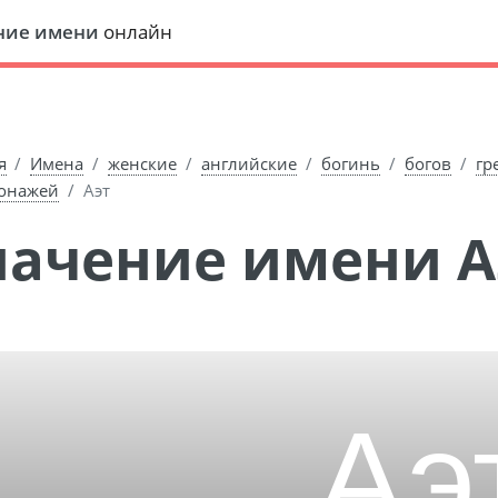
ние имени
онлайн
я
Имена
женские
английские
богинь
богов
гр
онажей
Аэт
Значение имени А