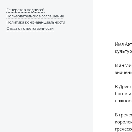
Генератор подписей
Пользовательское соглашение
Политика конфиденциальности
Отказ от ответственности
Имя Аэт
культу
В англи
значени
В Древн
богов и
важност
В грече
королем
гречес