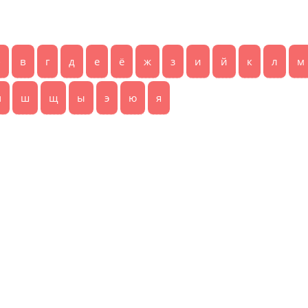
б
в
г
д
е
ё
ж
з
и
й
к
л
м
ч
ш
щ
ы
э
ю
я