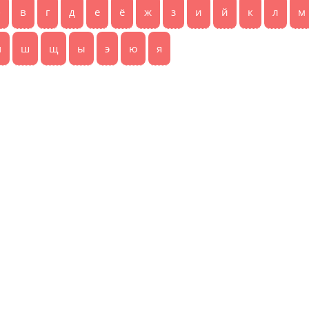
б
в
г
д
е
ё
ж
з
и
й
к
л
м
ч
ш
щ
ы
э
ю
я