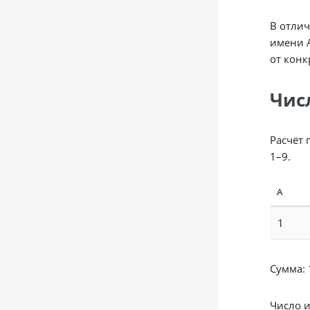
В отлич
имени А
от конк
Чис
Расчёт 
1–9.
А
1
Сумма: 1
Число 