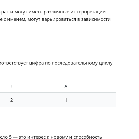
 страны могут иметь различные интерпретации
ые с именем, могут варьироваться в зависимости
соответствует цифра по последовательному циклу
Т
А
2
1
сло 5 — это интерес к новому и способность