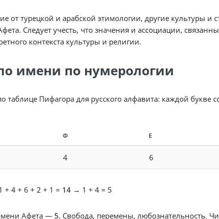
ие от турецкой и арабской этимологии, другие культуры и
фета. Следует учесть, что значения и ассоциации, связанн
ретного контекста культуры и религии.
ло имени по нумерологии
по таблице Пифагора для русского алфавита: каждой букве 
Ф
Е
4
6
 + 4 + 6 + 2 + 1 =
14
→ 1 + 4 = 5
имени Афета —
5
. Свобода, перемены, любознательность. Чи