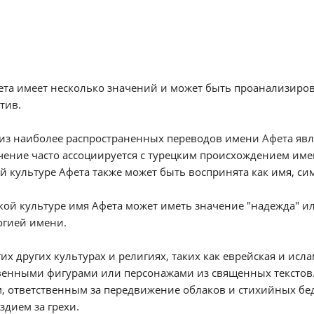
та имеет несколько значений и может быть проанализиро
тив.
з наиболее распространенных переводов имени Афета являе
чение часто ассоциируется с турецким происхождением имен
й культуре Афета также может быть воспринята как имя, с
кой культуре имя Афета может иметь значение "надежда" ил
огией имени.
их других культурах и религиях, таких как еврейская и исл
енными фигурами или персонажами из священных текстов. 
, ответственным за передвижение облаков и стихийных бед
здием за грехи.