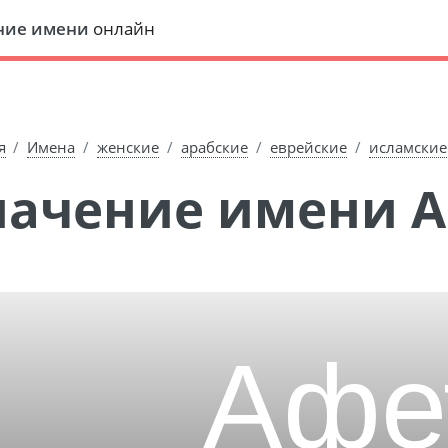
ние имени
онлайн
я
Имена
женские
арабские
еврейские
исламские
Значение имени 