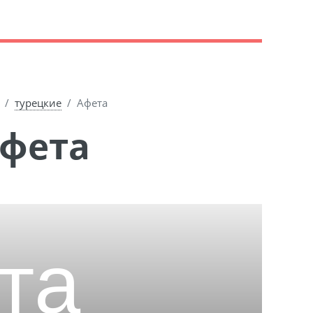
турецкие
Афета
Афета