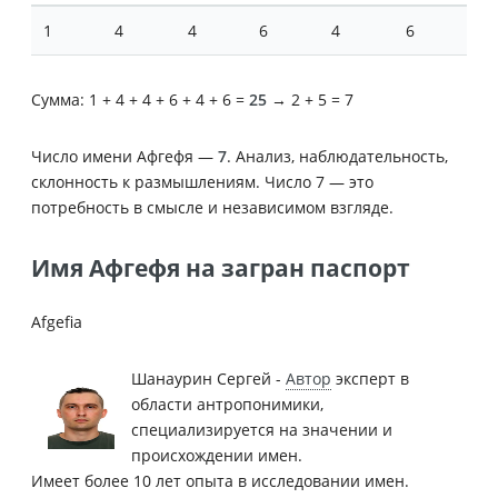
1
4
4
6
4
6
Сумма: 1 + 4 + 4 + 6 + 4 + 6 =
25
→ 2 + 5 = 7
Число имени Афгефя —
7
. Анализ, наблюдательность,
склонность к размышлениям. Число 7 — это
потребность в смысле и независимом взгляде.
Имя Афгефя на загран паспорт
Afgefia
Шанаурин Сергей -
Автор
эксперт в
области антропонимики,
специализируется на значении и
происхождении имен.
Имеет более 10 лет опыта в исследовании имен.