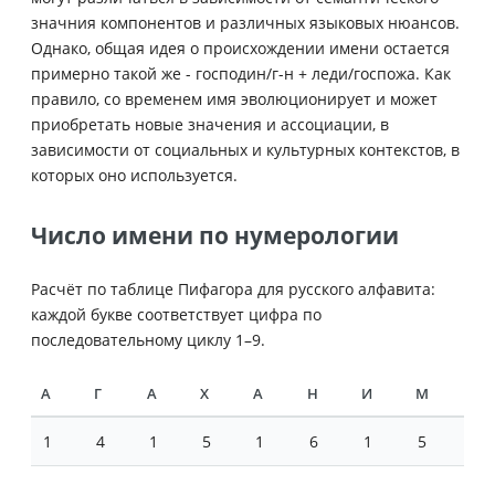
значния компонентов и различных языковых нюансов.
Однако, общая идея о происхождении имени остается
примерно такой же - господин/г-н + леди/госпожа. Как
правило, со временем имя эволюционирует и может
приобретать новые значения и ассоциации, в
зависимости от социальных и культурных контекстов, в
которых оно используется.
Число имени по нумерологии
Расчёт по таблице Пифагора для русского алфавита:
каждой букве соответствует цифра по
последовательному циклу 1–9.
А
Г
А
Х
А
Н
И
М
1
4
1
5
1
6
1
5