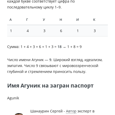
каждой букве соответствует цифра по
последовательному циклу 1–9.
А
Г
У
Н
И
К
1
4
3
6
1
3
Сумма: 1 + 4 + 3 + 6 + 1 + 3 =
18
→ 1 + 8 = 9
Число имени Агуник —
9
. Широкий взгляд, идеализм,
эмпатия. Число 9 связывают с мировоззренческой
глубиной и стремлением приносить пользу.
Имя Агуник на загран паспорт
Agunik
Шанаурин Сергей -
Автор
эксперт в