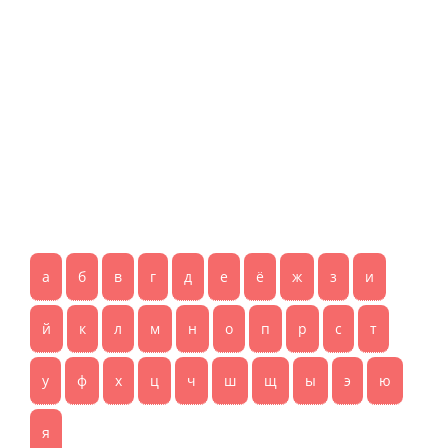
а
б
в
г
д
е
ё
ж
з
и
й
к
л
м
н
о
п
р
с
т
у
ф
х
ц
ч
ш
щ
ы
э
ю
я