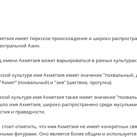
етзия имеет тюркское происхождение и широко распростран
ентральной Азии.
 имени Ахметзия может варьироваться в разных культурах
кской культуре имя Ахметзия имеет значение "похвальный, 
 "Ахмет" (похвальный) и "зия" (шествие, прогулка).
бской культуре имя Ахметзия также имеет значение "похвал
шло имя Ахметзия, широко распространено среди мусульма
стия и праведности.
 стоит отметить, что имя Ахметзия не имеет конкретных с
ными фигурами. Оно является более общим и используется