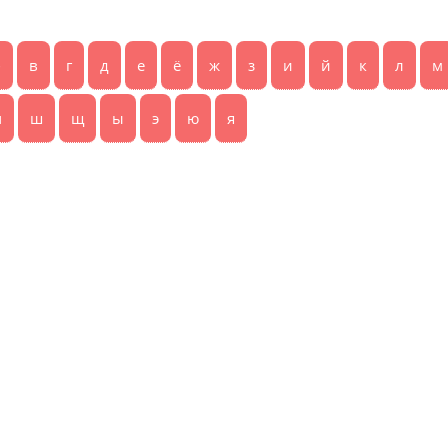
б
в
г
д
е
ё
ж
з
и
й
к
л
м
ч
ш
щ
ы
э
ю
я