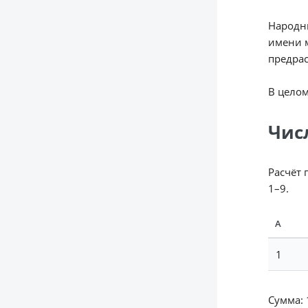
Народны
имени м
предра
В целом
Чис
Расчёт 
1–9.
А
1
Сумма: 1