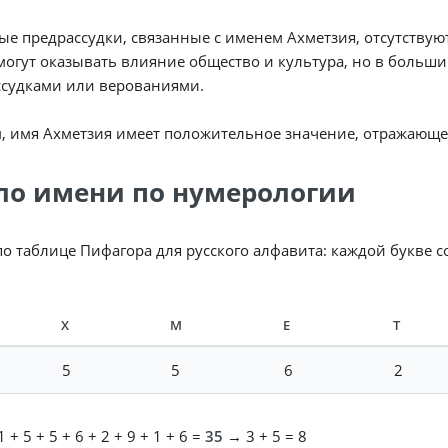
е предрассудки, связанные с именем Ахметзия, отсутствую
огут оказывать влияние общество и культура, но в больши
ссудками или верованиями.
, имя Ахметзия имеет положительное значение, отражающее
ло имени по нумерологии
по таблице Пифагора для русского алфавита: каждой букве 
Х
М
Е
Т
5
5
6
2
 + 5 + 5 + 6 + 2 + 9 + 1 + 6 =
35
→ 3 + 5 = 8