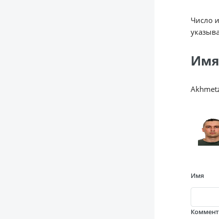
Число 
указыва
Имя
Akhmetz
Имя
Коммен