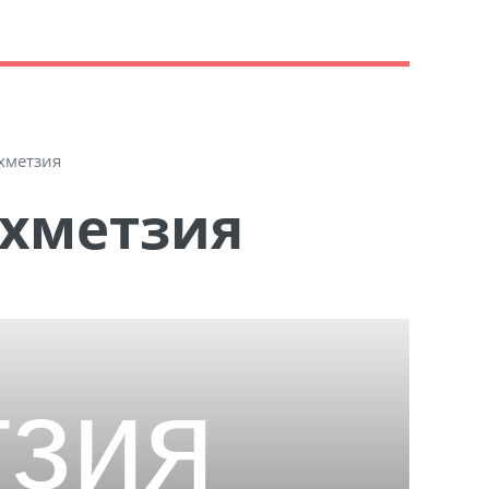
хметзия
Ахметзия