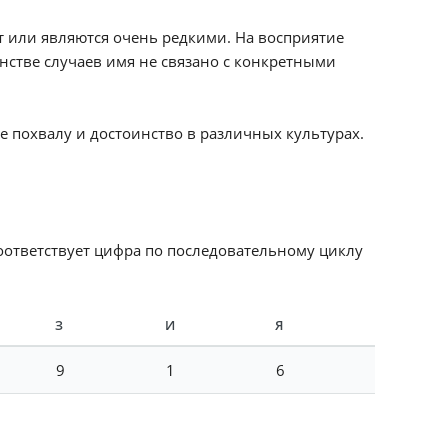
т или являются очень редкими. На восприятие
нстве случаев имя не связано с конкретными
 похвалу и достоинство в различных культурах.
соответствует цифра по последовательному циклу
З
И
Я
9
1
6