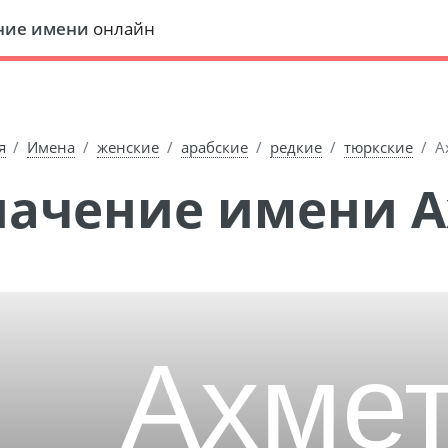
ние имени
онлайн
я
Имена
женские
арабские
редкие
тюркские
А
Значение имени 