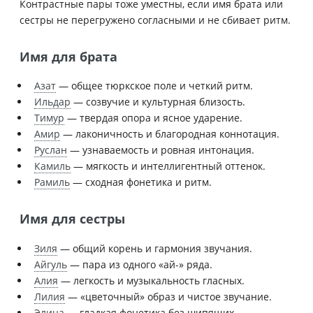
Контрастные пары тоже уместны, если имя брата или
сестры не перегружено согласными и не сбивает ритм.
Имя для брата
Азат
— общее тюркское поле и четкий ритм.
Ильдар
— созвучие и культурная близость.
Тимур
— твердая опора и ясное ударение.
Амир
— лаконичность и благородная коннотация.
Руслан
— узнаваемость и ровная интонация.
Камиль
— мягкость и интеллигентный оттенок.
Рамиль
— сходная фонетика и ритм.
Имя для сестры
Зиля
— общий корень и гармония звучания.
Айгуль
— пара из одного «ай-» ряда.
Алия
— легкость и музыкальность гласных.
Лилия
— «цветочный» образ и чистое звучание.
Элина
— гладкая фонетика без шипящих.