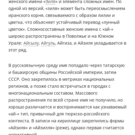
женского имени «
Зиля
» и элемента сложных имен. По
одной из версий, «зиля» может быть переосмыслением
иранского корня, связываемого с образом лилии и
цветка, что объясняет устойчивый перевод «лунный
цветок». Сложносоставные женские имена с «ай-»
широко распространены в Поволжье и на Южном
Урале:
Айсылу
,
Айгуль
, Айгиза, и Айзиля укладывается в
этот ряд.
В русскоязычную среду имя попадало через татарскую
и башкирскую общины Российской империи, затем
СССР. Оно закрепилось в метриках национальных
регионов, а позже стало встречаться в городах с
многонациональным составом. Массового
распространения по всей стране имя не получило, но
хорошо различается и воспринимается как узнаваемый
«ай-» тип, привычный для тюркско‑российского
контекста. В записи на кириллице закрепились формы
«Айзиля» и «Айзилля» (реже), однако первая считается
нормативной.