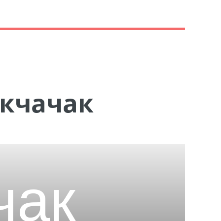
Акчачак