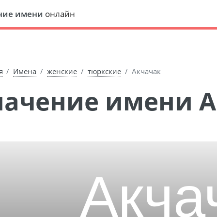
ние имени
онлайн
я
Имена
женские
тюркские
Акчачак
Значение имени 