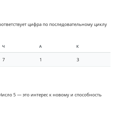
соответствует цифра по последовательному циклу
Ч
А
К
7
1
3
Число 5 — это интерес к новому и способность