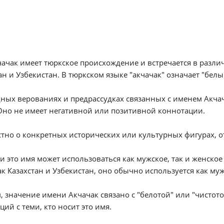
ачак имеет тюркское происхождение и встречается в различн
ан и Узбекистан. В тюркском языке "акчачак" означает "белый 
ных верованиях и предрассудках связанных с именем Акчача
Оно не имеет негативной или позитивной коннотации.
тно о конкретных исторических или культурных фигурах, о
и это имя может использоваться как мужское, так и женское 
ак Казахстан и Узбекистан, оно обычно используется как му
, значение имени Акчачак связано с "белотой" или "чистот
ций с теми, кто носит это имя.