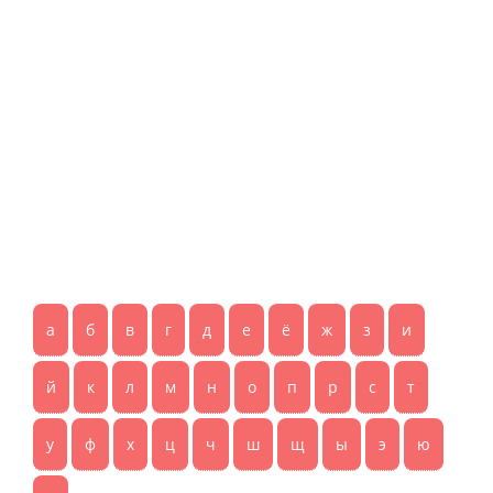
а
б
в
г
д
е
ё
ж
з
и
й
к
л
м
н
о
п
р
с
т
у
ф
х
ц
ч
ш
щ
ы
э
ю