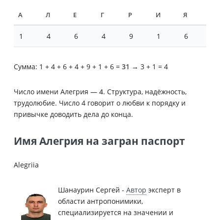
А
Л
Е
Г
Р
И
Я
1
4
6
4
9
1
6
Сумма: 1 + 4 + 6 + 4 + 9 + 1 + 6 =
31
→ 3 + 1 = 4
Число имени Алегрия —
4
. Структура, надёжность,
трудолюбие. Число 4 говорит о любви к порядку и
привычке доводить дела до конца.
Имя Алегрия на загран паспорт
Alegriia
Шанаурин Сергей -
Автор
эксперт в
области антропонимики,
специализируется на значении и