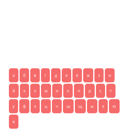
а
б
в
г
д
е
ё
ж
з
и
й
к
л
м
н
о
п
р
с
т
у
ф
х
ц
ч
ш
щ
ы
э
ю
я