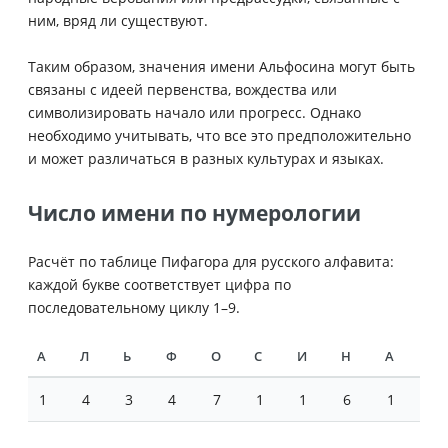
ним, вряд ли существуют.
Таким образом, значения имени Альфосина могут быть
связаны с идеей первенства, вождества или
символизировать начало или прогресс. Однако
необходимо учитывать, что все это предположительно
и может различаться в разных культурах и языках.
Число имени по нумерологии
Расчёт по таблице Пифагора для русского алфавита:
каждой букве соответствует цифра по
последовательному циклу 1–9.
А
Л
Ь
Ф
О
С
И
Н
А
1
4
3
4
7
1
1
6
1