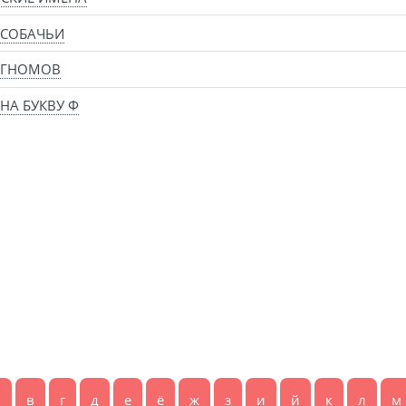
 СОБАЧЬИ
 ГНОМОВ
НА БУКВУ Ф
б
в
г
д
е
ё
ж
з
и
й
к
л
м