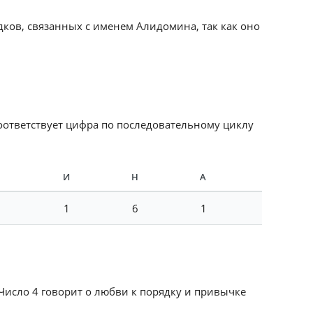
дков, связанных с именем Алидомина, так как оно
соответствует цифра по последовательному циклу
М
И
Н
А
1
6
1
 Число 4 говорит о любви к порядку и привычке