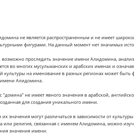
домина не является распространенным и не имеет широко
ьтурными фигурами. На данный момент нет значимых истор
 возможно проследить значение имени Алидомина, анализи
ется во многих мусульманских и арабских именах и означ
ой культуры на именование в разных регионах может быть
в имени Алидомина.
 "домина" не имеет явного значения в арабской, английско
созданная для создания уникального имени.
 их значения могут различаться в зависимости от культуры
а или религия, связанная с именем Алидомина, можно изуч
ния значения имени.