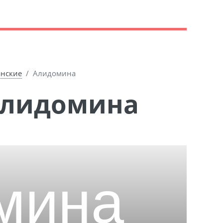
анские
Алидомина
Алидомина