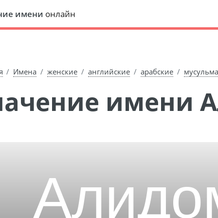
ние имени
онлайн
я
Имена
женские
английские
арабские
мусульм
Значение имени 