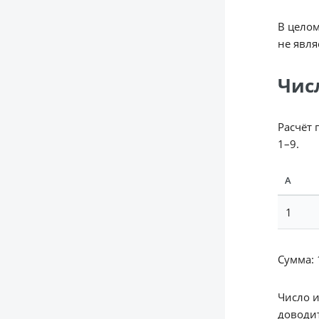
В целом
не явл
Чис
Расчёт 
1–9.
А
1
Сумма: 1
Число 
доводит