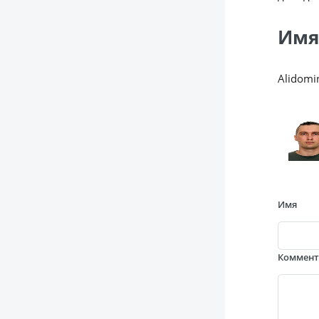
Имя
Alidomi
Имя
Коммен