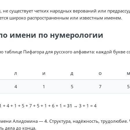
, не существует четких народных верований или предрассу
яется широко распространенным или известным именем.
ло имени по нумерологии
по таблице Пифагора для русского алфавита: каждой букве 
Л
И
Д
О
4
1
5
7
5
 + 4 + 1 + 5 + 7 + 5 + 1 + 6 + 1 =
31
→ 3 + 1 = 4
имени Алидомина —
4
. Структура, надёжность, трудолюбие.
ь дела до конца.