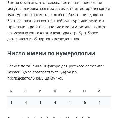
Важно отметить, что толкование и значение имени
могут варьироваться в зависимости от исторического и
культурного контекста, и любое объяснение должно
быть основано на конкретной культуре или религии.
Проанализировать значение имени Алифина во всех
возможных контекстах и культурах требует более
детального и обширного исследования.
Число имени по нумерологии
Расчёт по таблице Пифагора для русского алфавита:
каждой букве соответствует цифра по
последовательному циклу 1–9.
А
Л
И
Ф
И
Н
А
1
4
1
4
1
6
1