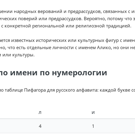
ении народных верований и предрассудков, связанных с и
ческих поверий или предрассудков. Вероятно, потому что 
 с конкретной региональной или религиозной традицией.
ается известных исторических или культурных фигур с име
о, что есть отдельные личности с именем Алико, но они н
 или культуры.
ло имени по нумерологии
по таблице Пифагора для русского алфавита: каждой букве 
Л
И
4
1