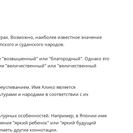
рах. Возможно, наиболее известное значение
ского и суданского народов.
е "возвышенный" или "благородный". Однако это
ние "величественный" или "величественный
реуспеванием. Имя Алико является
урами и народами в соответствии с их
ьтурных особенностей. Например, в Японии имя
чение "яркий ребенок" или "яркий будущий
 иметь другие коннотации.