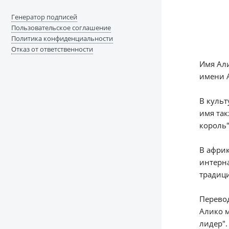
Генератор подписей
Пользовательское соглашение
Политика конфиденциальности
Отказ от ответственности
Имя Али
имени А
В культ
имя так
король"
В африк
интерн
традиц
Перевод
Алико м
лидер".