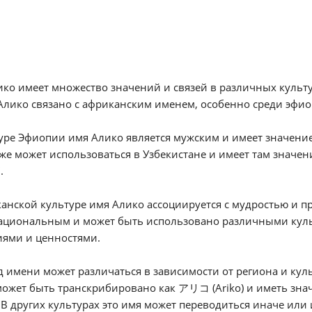
ко имеет множество значений и связей в различных культу
лико связано с африканским именем, особенно среди эфиоп
уре Эфиопии имя Алико является мужским и имеет значени
же может использоваться в Узбекистане и имеет там значе
.
анской культуре имя Алико ассоциируется с мудростью и п
ациональным и может быть использовано различными культ
иями и ценностями.
 имени может различаться в зависимости от региона и кул
ожет быть транскрибировано как アリコ (Ariko) и иметь зна
 В других культурах это имя может переводиться иначе или