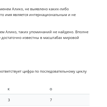
менем Алико, не выявлено каких-либо
это имя является интернациональным и не
нем Алико, таких упоминаний не найдено. Вполне
е достаточно известны в масштабах мировой
соответствует цифра по последовательному циклу
К
О
3
7