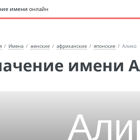
ние имени
онлайн
я
Имена
женские
африканские
японские
Алико
Значение имени 