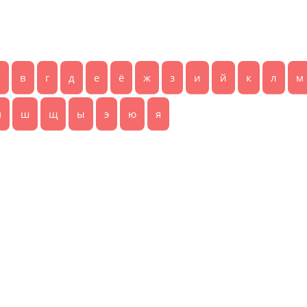
б
в
г
д
е
ё
ж
з
и
й
к
л
м
ч
ш
щ
ы
э
ю
я