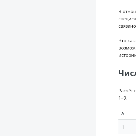
В отнош
специфи
связано
Что кас
возможн
истории
Чис
Расчёт 
1–9.
А
1