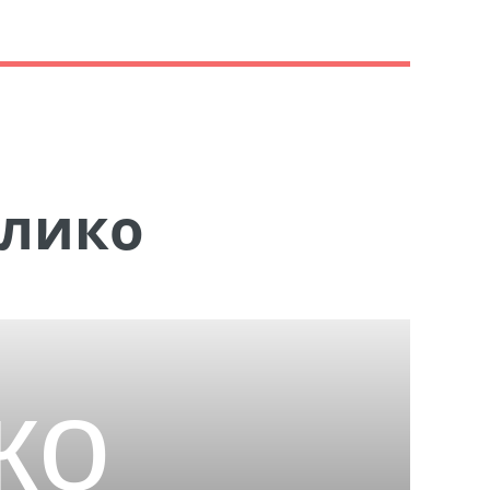
Алико