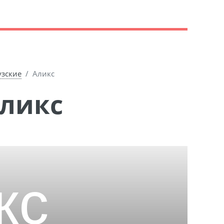
узские
Аликс
Аликс