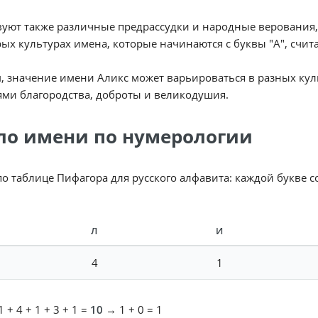
уют также различные предрассудки и народные верования,
ых культурах имена, которые начинаются с буквы "А", счи
, значение имени Аликс может варьироваться в разных куль
ми благородства, доброты и великодушия.
ло имени по нумерологии
по таблице Пифагора для русского алфавита: каждой букве 
Л
И
4
1
 + 4 + 1 + 3 + 1 =
10
→ 1 + 0 = 1