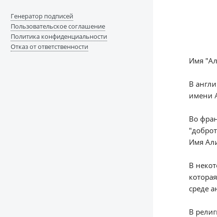
Генератор подписей
Пользовательское соглашение
Политика конфиденциальности
Отказ от ответственности
Имя "Ал
В англи
имени А
Во фран
"доброт
Имя Али
В некот
которая
среде а
В религ