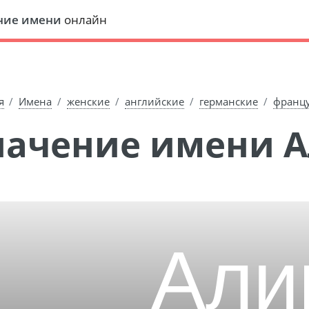
ние имени
онлайн
я
Имена
женские
английские
германские
франц
Значение имени 