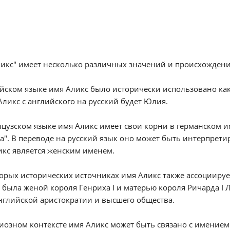
икс" имеет несколько различных значений и происхождений
йском языке имя Аликс было исторически использовано ка
ликс с английского на русский будет Юлия.
цузском языке имя Аликс имеет свои корни в германском им
а". В переводе на русский язык оно может быть интерпрети
кс является женским именем.
орых исторических источниках имя Аликс также ассоциирует
 была женой короля Генриха I и матерью короля Ричарда I 
нглийской аристократии и высшего общества.
иозном контексте имя Аликс может быть связано с имением 