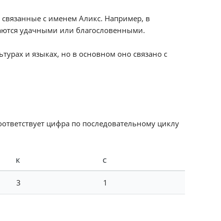
 связанные с именем Аликс. Например, в
таются удачными или благословенными.
турах и языках, но в основном оно связано с
соответствует цифра по последовательному циклу
К
С
3
1