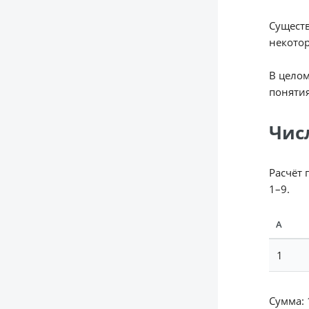
Существ
некотор
В целом
понятия
Чис
Расчёт 
1–9.
А
1
Сумма: 1