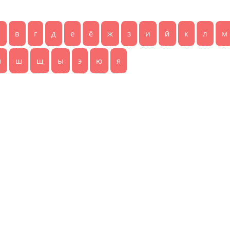
б
в
г
д
е
ё
ж
з
и
й
к
л
м
ч
ш
щ
ы
э
ю
я