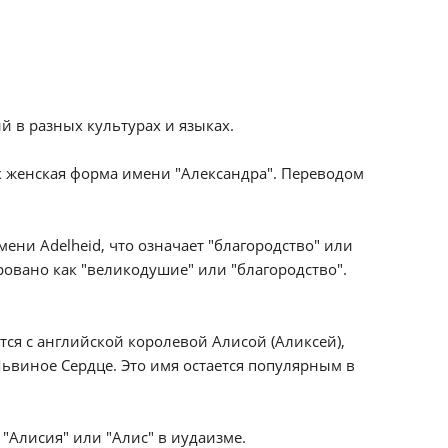
 в разных культурах и языках.
к женская форма имени "Александра". Переводом
ени Adelheid, что означает "благородство" или
ровано как "великодушие" или "благородство".
ся с английской королевой Алисой (Аликсей),
Львиное Сердце. Это имя остается популярным в
"Алисия" или "Алис" в иудаизме.