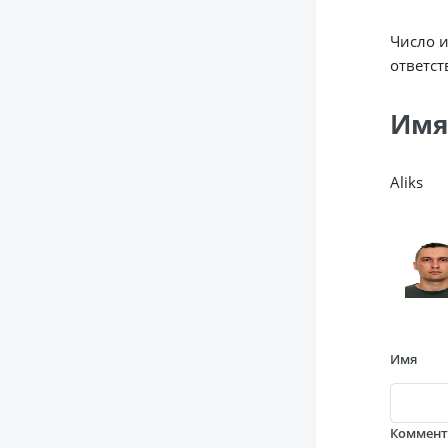
Число 
ответст
Имя
Aliks
Имя
Коммен