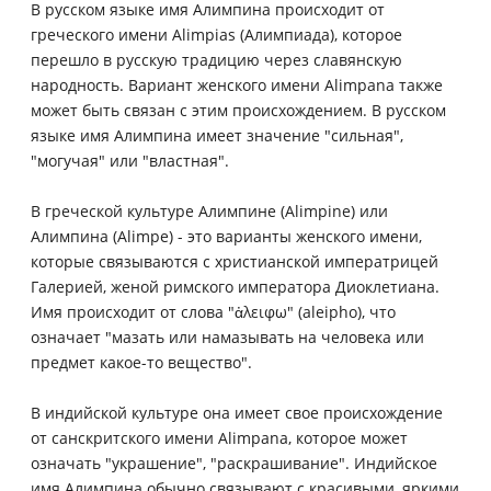
В русском языке имя Алимпина происходит от
греческого имени Alimpias (Алимпиада), которое
перешло в русскую традицию через славянскую
народность. Вариант женского имени Alimpana также
может быть связан с этим происхождением. В русском
языке имя Алимпина имеет значение "сильная",
"могучая" или "властная".
В греческой культуре Алимпине (Alimpine) или
Алимпина (Alimpe) - это варианты женского имени,
которые связываются с христианской императрицей
Галерией, женой римского императора Диоклетиана.
Имя происходит от слова "ἀλειφω" (aleipho), что
означает "мазать или намазывать на человека или
предмет какое-то вещество".
В индийской культуре она имеет свое происхождение
от санскритского имени Alimpana, которое может
означать "украшение", "раскрашивание". Индийское
имя Алимпина обычно связывают с красивыми, яркими