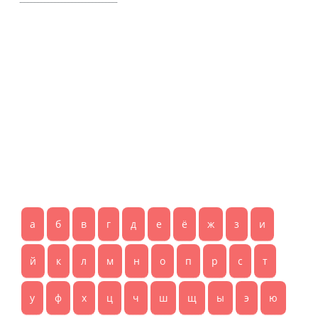
а
б
в
г
д
е
ё
ж
з
и
й
к
л
м
н
о
п
р
с
т
у
ф
х
ц
ч
ш
щ
ы
э
ю