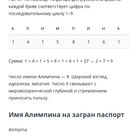
каждой букве соответствует цифра по
последовательному циклу 1–9.
А
Л
И
М
П
И
Н
А
1
4
1
5
8
1
6
1
Сумма: 1 + 4 + 1 + 5 + 8 + 1 + 6 + 1 =
27
→ 2 + 7 = 9
Число имени Алимпина —
9
. Широкий взгляд,
идеализм, эмпатия. Число 9 связывают с
мировоззренческой глубиной и стремлением
приносить пользу.
Имя Алимпина на загран паспорт
Alimpina