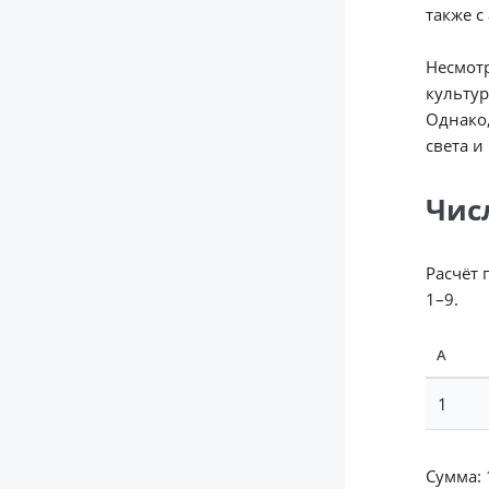
также с
Несмотр
культур
Однако
света и
Чис
Расчёт 
1–9.
А
1
Сумма: 1