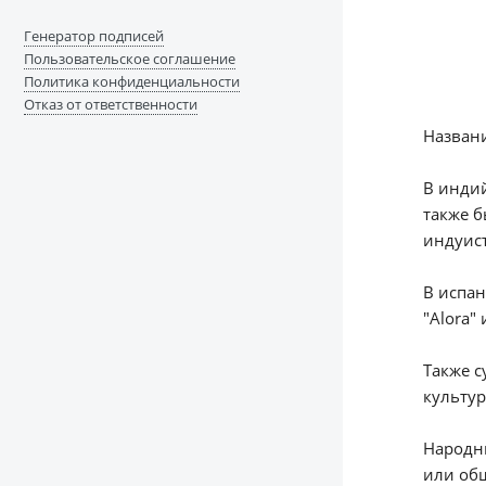
Генератор подписей
Пользовательское соглашение
Политика конфиденциальности
Отказ от ответственности
Названи
В индий
также б
индуист
В испан
"Alora"
Также с
культур
Народны
или общ