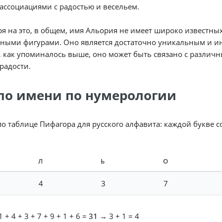
 ассоциациями с радостью и весельем.
я на это, в общем, имя Альория не имеет широко известны
ными фигурами. Оно является достаточно уникальным и и
, как упоминалось выше, оно может быть связано с разли
 радости.
ло имени по нумерологии
по таблице Пифагора для русского алфавита: каждой букве 
Л
Ь
О
4
3
7
 + 4 + 3 + 7 + 9 + 1 + 6 =
31
→ 3 + 1 = 4