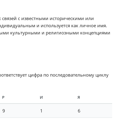
х связей с известными историческими или
ндивидуальным и используется как личное имя.
чными культурными и религиозными концепциями
соответствует цифра по последовательному циклу
Р
И
Я
9
1
6