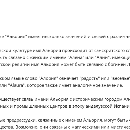
е "Альория" имеет несколько значений и связей с различ
ской культуре имя Альория происходит от санскритского сло
ыть связано с женским именем "Алёна" или "Алин", имеющи
ской религии имя Альория может быть связано с богиней Л
ском языке слово "Алория" означает "радость" или "весель
 или "Alaura", которое также имеет аналогичное значение.
уществует связь имени Альория с историческим городом Ал
ных и промышленных центров в эпоху андалузской Испании
е предрассудки, связанные с именем Альория, могут быть 
ества. Возможно, они связаны с магическими или мистичес