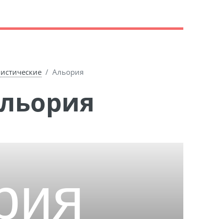
истические
Альория
Альория