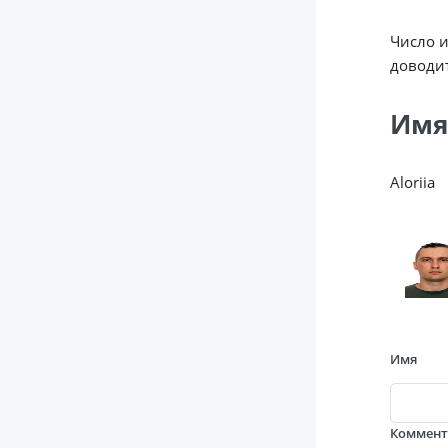
Число 
доводит
Имя
Aloriia
Имя
Коммен