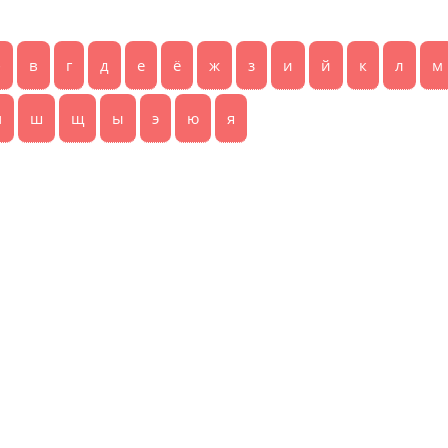
б
в
г
д
е
ё
ж
з
и
й
к
л
м
ч
ш
щ
ы
э
ю
я