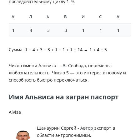
последовательному циклу 1–9.
А
Л
Ь
В
И
С
А
1
4
3
3
1
1
1
Сумма: 1 + 4 + 3 + 3 + 1 + 1 + 1 =
14
→ 1 + 4 = 5
Число имени Альвиса —
5
. Свобода, перемены,
любознательность. Число 5 — это интерес к новому и
способность быстро переключаться.
Имя Альвиса на загран паспорт
Alvisa
Шанаурин Сергей -
Автор
эксперт в
области антропонимики,