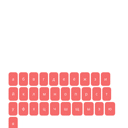
а
б
в
г
д
е
ё
ж
з
и
й
к
л
м
н
о
п
р
с
т
у
ф
х
ц
ч
ш
щ
ы
э
ю
я