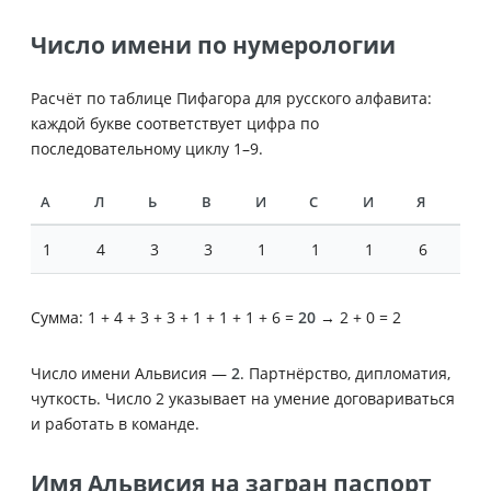
Число имени по нумерологии
Расчёт по таблице Пифагора для русского алфавита:
каждой букве соответствует цифра по
последовательному циклу 1–9.
А
Л
Ь
В
И
С
И
Я
1
4
3
3
1
1
1
6
Сумма: 1 + 4 + 3 + 3 + 1 + 1 + 1 + 6 =
20
→ 2 + 0 = 2
Число имени Альвисия —
2
. Партнёрство, дипломатия,
чуткость. Число 2 указывает на умение договариваться
и работать в команде.
Имя Альвисия на загран паспорт