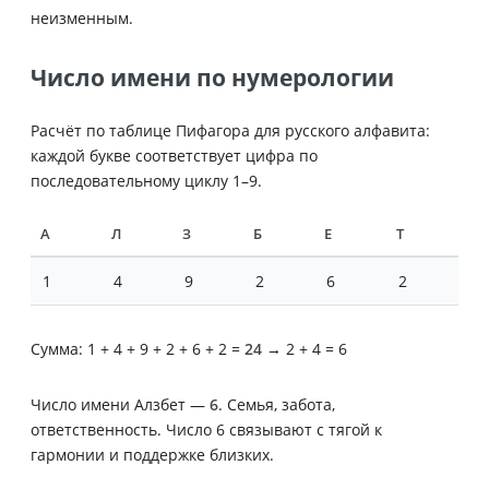
неизменным.
Число имени по нумерологии
Расчёт по таблице Пифагора для русского алфавита:
каждой букве соответствует цифра по
последовательному циклу 1–9.
А
Л
З
Б
Е
Т
1
4
9
2
6
2
Сумма: 1 + 4 + 9 + 2 + 6 + 2 =
24
→ 2 + 4 = 6
Число имени Алзбет —
6
. Семья, забота,
ответственность. Число 6 связывают с тягой к
гармонии и поддержке близких.