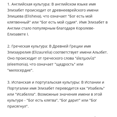
1. Английская культура: В английском языке имя
Элизабет происходит от древнееврейского имени
Элишева (Elisheva), что означает "Бог есть мой
клятвенный" или "Бог есть мой судия". Имя Элизабет в
Англии стало популярным благодаря Королеве-
Елизавете I.
2. Греческая культура: В Древней Греции имя
Элизаурелия (Elizaurelia) соответствует имени Альзбет.
Оно происходит от греческого слова "ἐλεημονία"
(eleemonia), что означает "щедрость" или
"милосердие".
3. Испанская и португальская культуры: В Испании и
Португалии имя Элизабет переводится как "Изабель"
или "Исабелла". Возможные значения имени в этой
культуре - "Бог есть клятва", "Бог дарит" или "Бог
присягнул".