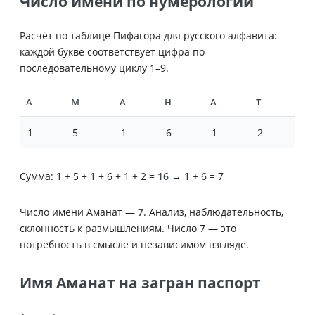
Число имени по нумерологии
Расчёт по таблице Пифагора для русского алфавита:
каждой букве соответствует цифра по
последовательному циклу 1–9.
А
М
А
Н
А
Т
1
5
1
6
1
2
Сумма: 1 + 5 + 1 + 6 + 1 + 2 =
16
→ 1 + 6 = 7
Число имени Аманат —
7
. Анализ, наблюдательность,
склонность к размышлениям. Число 7 — это
потребность в смысле и независимом взгляде.
Имя Аманат на загран паспорт