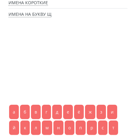
ИМЕНА КОРОТКИЕ
ИМЕНА НА БУКВУ Щ
а
б
в
г
д
е
ё
ж
з
и
й
к
л
м
н
о
п
р
с
т