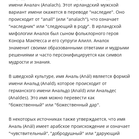
имени Аналач (Analach). Этот ирландский мужской
вариант имени окажется в переводе "наследие". Оно
происходит от "anall" (или "analach"), что означает
"наследник" или "следующий в роду". В ирландской
мифологии Аналох был сыном фольклорного героя
Конора МакНесса и его супруги Алилл. Аналох
знаменит своими образованными ответами и мудрыми
решениями и часто персонифицируется как символ
мудрости и знания.
В шведской культуре, имя Аналь (Anál) является формой
имени Анальд (Anald), которое происходит от
германского имени Анальдо (Anald) или Анальдес
(Analdes). Это имя можно перевести как
"божественный" или "божественный дар".
В некоторых источниках также утверждается, что имя
Аналь (Anál) имеет арабское происхождение и означает
"чувствительный", "добродушный" или "дарующий