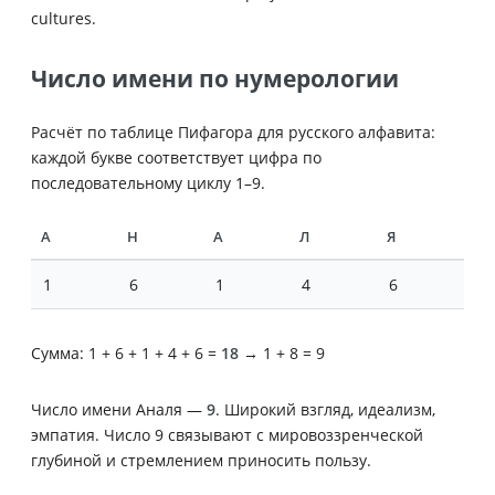
cultures.
Число имени по нумерологии
Расчёт по таблице Пифагора для русского алфавита:
каждой букве соответствует цифра по
последовательному циклу 1–9.
А
Н
А
Л
Я
1
6
1
4
6
Сумма: 1 + 6 + 1 + 4 + 6 =
18
→ 1 + 8 = 9
Число имени Аналя —
9
. Широкий взгляд, идеализм,
эмпатия. Число 9 связывают с мировоззренческой
глубиной и стремлением приносить пользу.