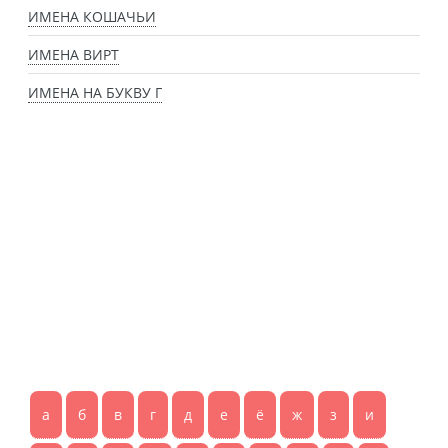
ИМЕНА КОШАЧЬИ
ИМЕНА ВИРТ
ИМЕНА НА БУКВУ Г
а
б
в
г
д
е
ё
ж
з
и