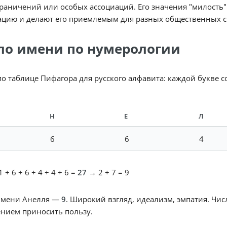
раничений или особых ассоциаций. Его значения "милость
ацию и делают его приемлемым для разных общественных с
ло имени по нумерологии
по таблице Пифагора для русского алфавита: каждой букве 
Н
Е
Л
6
6
4
 + 6 + 6 + 4 + 4 + 6 =
27
→ 2 + 7 = 9
имени Анелля —
9
. Широкий взгляд, идеализм, эмпатия. Чи
нием приносить пользу.