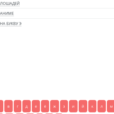
 ЛОШАДЕЙ
 АНИМЕ
НА БУКВУ Э
б
в
г
д
е
ё
ж
з
и
й
к
л
м