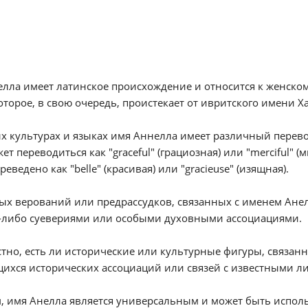
лла имеет латинское происхождение и относится к женско
оторое, в свою очередь, проистекает от ивритского имени Ха
х культурах и языках имя Аннелла имеет различный перево
ет переводиться как "graceful" (грациозная) или "merciful"
реведено как "belle" (красивая) или "gracieuse" (изящная).
х верований или предрассудков, связанных с именем Анел
-либо суевериями или особыми духовными ассоциациями.
тно, есть ли исторические или культурные фигуры, связанн
хся исторических ассоциаций или связей с известными л
, имя Анелла является универсальным и может быть использ