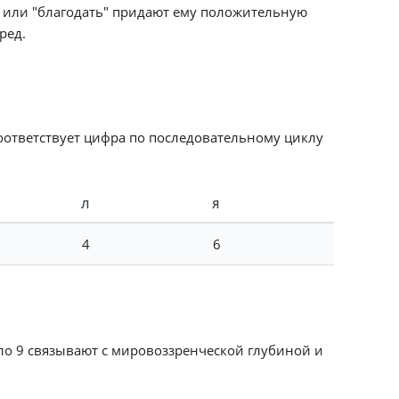
" или "благодать" придают ему положительную
ред.
соответствует цифра по последовательному циклу
Л
Я
4
6
сло 9 связывают с мировоззренческой глубиной и