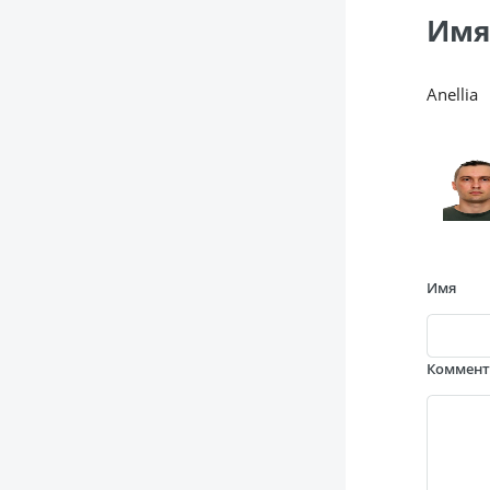
Имя
Anellia
Имя
Коммен