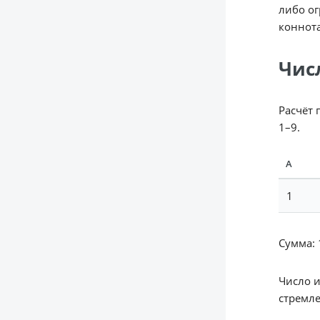
либо ог
коннот
Чис
Расчёт 
1–9.
А
1
Сумма: 1
Число 
стремле