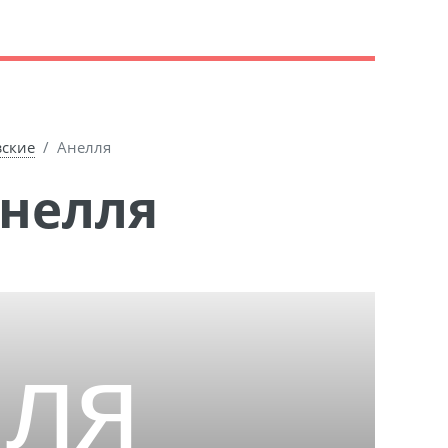
зские
Анелля
Анелля