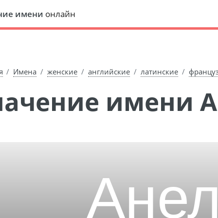
ние имени
онлайн
я
Имена
женские
английские
латинские
францу
Значение имени 