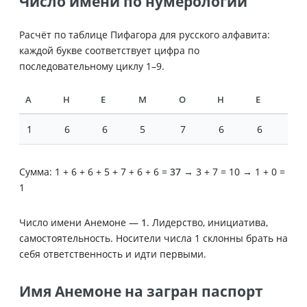
Число имени по нумерологии
Расчёт по таблице Пифагора для русского алфавита:
каждой букве соответствует цифра по
последовательному циклу 1–9.
А
Н
Е
М
О
Н
Е
1
6
6
5
7
6
6
Сумма: 1 + 6 + 6 + 5 + 7 + 6 + 6 =
37
→ 3 + 7 = 10 → 1 + 0 =
1
Число имени Анемоне —
1
. Лидерство, инициатива,
самостоятельность. Носители числа 1 склонны брать на
себя ответственность и идти первыми.
Имя Анемоне на загран паспорт