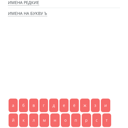
ИМЕНА РЕДКИЕ
ИМЕНА НА БУКВУ Ъ
а
б
в
г
д
е
ё
ж
з
и
й
к
л
м
н
о
п
р
с
т