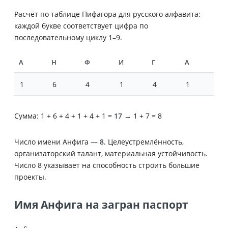
Расчёт по таблице Пифагора для русского алфавита:
каждой букве соответствует цифра по
последовательному циклу 1–9.
А
Н
Ф
И
Г
А
1
6
4
1
4
1
Сумма: 1 + 6 + 4 + 1 + 4 + 1 =
17
→ 1 + 7 = 8
Число имени Анфига —
8
. Целеустремлённость,
организаторский талант, материальная устойчивость.
Число 8 указывает на способность строить большие
проекты.
Имя Анфига на загран паспорт