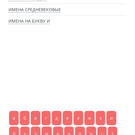
ИМЕНА СРЕДНЕВЕКОВЫЕ
ИМЕНА НА БУКВУ И
а
б
в
г
д
е
ё
ж
з
и
й
к
л
м
н
о
п
р
с
т