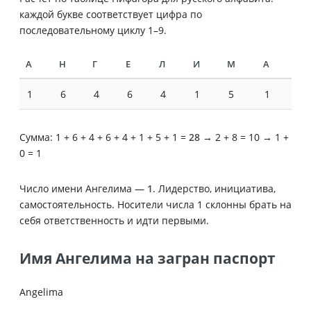
каждой букве соответствует цифра по
последовательному циклу 1–9.
А
Н
Г
Е
Л
И
М
А
1
6
4
6
4
1
5
1
Сумма: 1 + 6 + 4 + 6 + 4 + 1 + 5 + 1 =
28
→ 2 + 8 = 10 → 1 +
0 = 1
Число имени Ангелима —
1
. Лидерство, инициатива,
самостоятельность. Носители числа 1 склонны брать на
себя ответственность и идти первыми.
Имя Ангелима на загран паспорт
Angelima