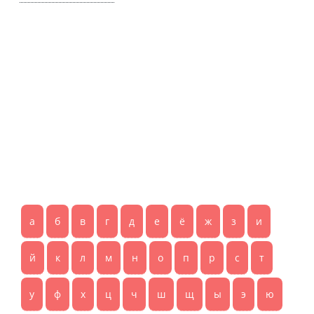
а
б
в
г
д
е
ё
ж
з
и
й
к
л
м
н
о
п
р
с
т
у
ф
х
ц
ч
ш
щ
ы
э
ю