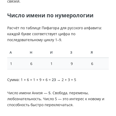
связей.
Число имени по нумерологии
Расчёт по таблице Пифагора для русского алфавита:
каждой букве соответствует цифра по
последовательному циклу 1–9.
А
Н
И
З
Я
1
6
1
9
6
Сумма: 1 + 6 + 1 + 9 + 6 =
23
→ 2 + 3 = 5
Число имени Анизя —
5
. Свобода, перемены,
любознательность. Число 5 — это интерес к новому и
способность быстро переключаться.