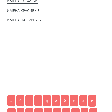
ИМЕНА СОБАЧЬИ
ИМЕНА КРАСИВЫЕ
ИМЕНА НА БУКВУ Ь
а
б
в
г
д
е
ё
ж
з
и