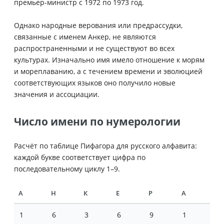
премьер-министр с 1972 по 1973 год.
Однако народные верования или предрассудки,
связанные с именем Анкер, не являются
распространенными и не существуют во всех
культурах. Изначально имя имело отношение к морям
и мореплаванию, а с течением времени и эволюцией
соответствующих языков оно получило новые
значения и ассоциации.
Число имени по нумерологии
Расчёт по таблице Пифагора для русского алфавита:
каждой букве соответствует цифра по
последовательному циклу 1–9.
А
Н
К
Е
Р
А
1
6
3
6
9
1