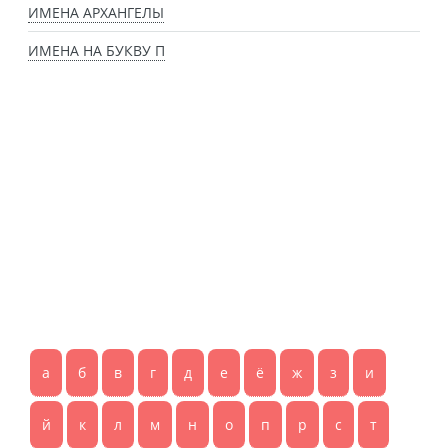
ИМЕНА АРХАНГЕЛЫ
ИМЕНА НА БУКВУ П
а
б
в
г
д
е
ё
ж
з
и
й
к
л
м
н
о
п
р
с
т