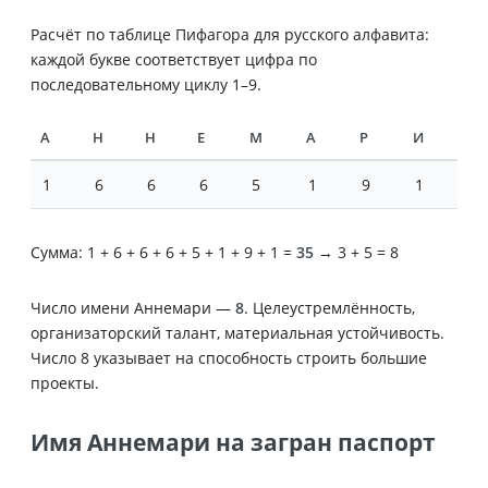
Расчёт по таблице Пифагора для русского алфавита:
каждой букве соответствует цифра по
последовательному циклу 1–9.
А
Н
Н
Е
М
А
Р
И
1
6
6
6
5
1
9
1
Сумма: 1 + 6 + 6 + 6 + 5 + 1 + 9 + 1 =
35
→ 3 + 5 = 8
Число имени Аннемари —
8
. Целеустремлённость,
организаторский талант, материальная устойчивость.
Число 8 указывает на способность строить большие
проекты.
Имя Аннемари на загран паспорт