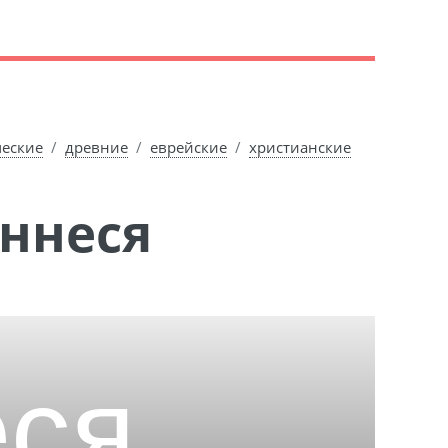
ческие
древние
еврейские
христианские
Аннеся