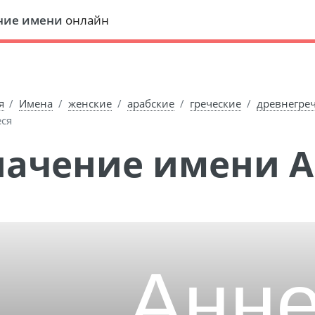
ние имени
онлайн
я
Имена
женские
арабские
греческие
древнегре
ся
Значение имени 