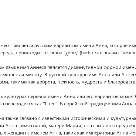
неся" является русским вариантом имени Анна, которое им
ередь, происходит от слова "χάρις" (haris), что значит "мило
ом языке имя Аннеся является диминутивной формой имен
ежность и милоту. В русской культуре имя Анна или Аннес
ами, такими как доброта, нежность, мудрость и благородств
х культурах перевод имени Анна или его вариантов может 
а переводится как "Гнев". В еврейской традиции имя Анна 
а также связано с известными историческими и культурны
и Анна - имя святой, матери Марии, она считается предтеч
ых женщин с именем Анна, таких как императрица Анна Иоа