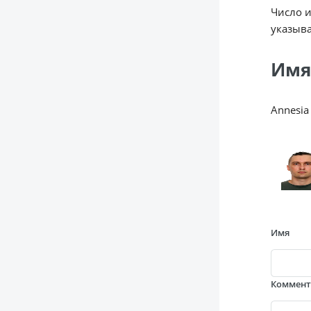
Число 
указыва
Имя
Annesia
Имя
Коммен