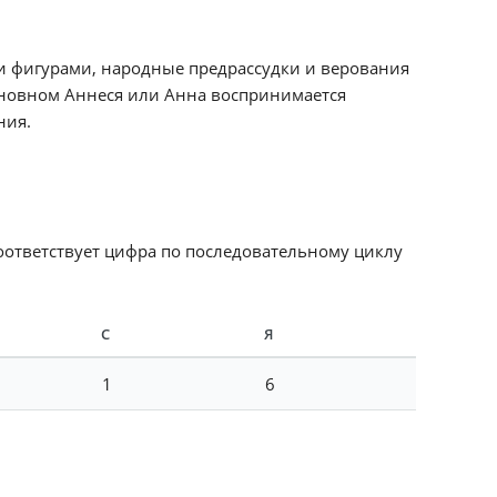
и фигурами, народные предрассудки и верования
основном Аннеся или Анна воспринимается
ния.
соответствует цифра по последовательному циклу
С
Я
1
6