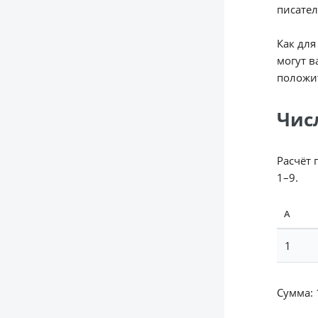
писател
Как для
могут в
положит
Чис
Расчёт 
1–9.
А
1
Сумма: 1