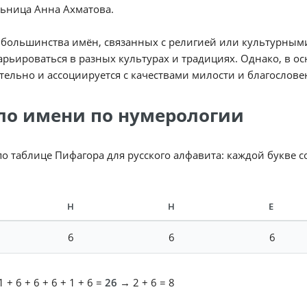
ьница Анна Ахматова.
 большинства имён, связанных с религией или культурным
арьироваться в разных культурах и традициях. Однако, в 
ельно и ассоциируется с качествами милости и благослове
ло имени по нумерологии
по таблице Пифагора для русского алфавита: каждой букве 
Н
Н
Е
6
6
6
 + 6 + 6 + 6 + 1 + 6 =
26
→ 2 + 6 = 8