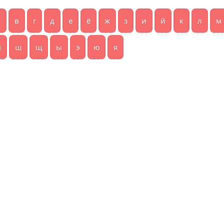
б
в
г
д
е
ё
ж
з
и
й
к
л
м
ч
ш
щ
ы
э
ю
я