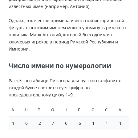
известных имён (например, Антония).
Однако, в качестве примера известной исторической
фигуры с похожим именем можно упомянуть римского
политика Марк Антоний, который был одним из
ключевых игроков в период Римской Республики и
Империи.
Число имени по нумерологии
Расчёт по таблице Пифагора для русского алфавита:
каждой букве соответствует цифра по
последовательному циклу 1–9.
А
Н
Т
О
Н
Е
С
С
А
1
6
2
7
6
6
1
1
1