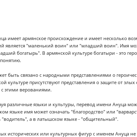
уца имеет армянское происхождение и имеет несколько во
й является "маленький воин" или "младший воин". Имя мо
адший богатырь". В армянской культуре богатыри - это гер
 понятию.
ет быть связано с народными представлениями о героически
ой культуре присутствуют представления о защите от злых
 с этими верованиями.
уя различные языки и культуры, перевод имени Ануца може
ком языке имя может означать "благородство" или "варварс
 "водитель", а в латышском языке - "общительный".
ых исторических или культурных фигур с именем Ануца не т