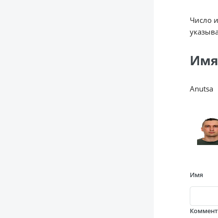
Число 
указыва
Имя
Anutsa
Имя
Коммен