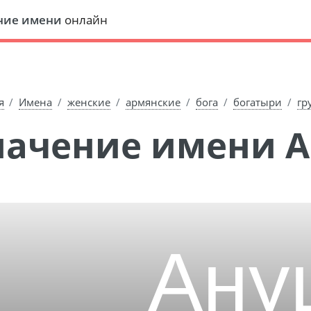
ние имени
онлайн
я
Имена
женские
армянские
бога
богатыри
гр
Значение имени 