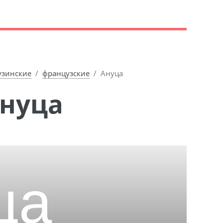
узинские
французские
Ануца
Ануца