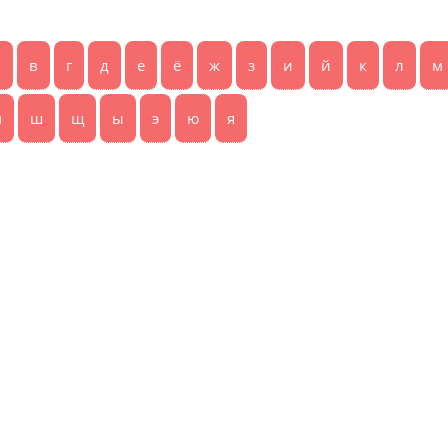
б
в
г
д
е
ё
ж
з
и
й
к
л
м
ч
ш
щ
ы
э
ю
я