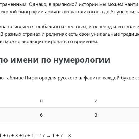
траненным. Однако, в армянской истории мы можем найти у
ековой биографии армянских католикосов, где Ануце опис
ца не является глобально известным, и перевод и его значе
 В разных странах и религиях есть свои уникальные традиц
ия можно эволюционировать со временем.
ло имени по нумерологии
по таблице Пифагора для русского алфавита: каждой букве 
Н
У
6
3
 + 6 + 3 + 6 + 1 =
17
→ 1 + 7 = 8