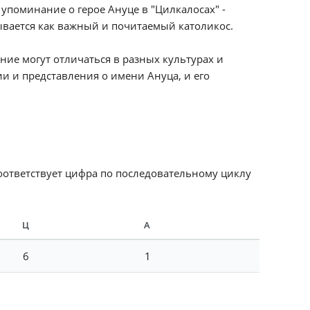
поминание о герое Ануце в "Цилкалосах" -
ывается как важный и почитаемый католикос.
ние могут отличаться в разных культурах и
ии и представления о имени Ануца, и его
соответствует цифра по последовательному циклу
Ц
А
6
1