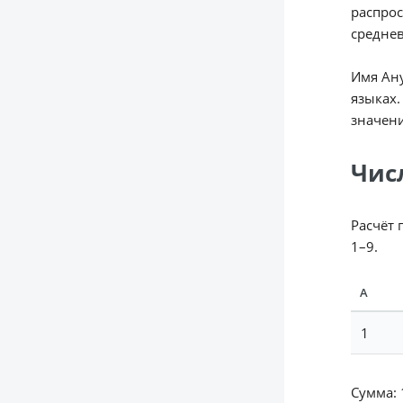
распрос
среднев
Имя Ану
языках.
значен
Чис
Расчёт 
1–9.
А
1
Сумма: 1