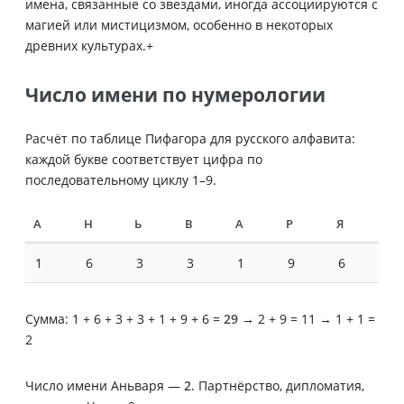
имена, связанные со звездами, иногда ассоциируются с
магией или мистицизмом, особенно в некоторых
древних культурах.+
Число имени по нумерологии
Расчёт по таблице Пифагора для русского алфавита:
каждой букве соответствует цифра по
последовательному циклу 1–9.
А
Н
Ь
В
А
Р
Я
1
6
3
3
1
9
6
Сумма: 1 + 6 + 3 + 3 + 1 + 9 + 6 =
29
→ 2 + 9 = 11 → 1 + 1 =
2
Число имени Аньваря —
2
. Партнёрство, дипломатия,