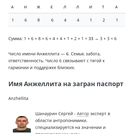
А
Н
Ж
Е
Л
Л
И
Т
А
1
6
8
6
4
4
1
2
1
Сумма: 1 + 6 + 8 + 6 + 4 + 4 + 1 + 2 + 1 =
33
→ 3 + 3 = 6
Число имени Анжеллита —
6
. Семья, забота,
ответственность. Число 6 связывают с тягой к
гармонии и поддержке близких.
Имя Анжеллита на загран паспорт
Anzhellita
Шанаурин Сергей -
Автор
эксперт в
области антропонимики,
специализируется на значении и