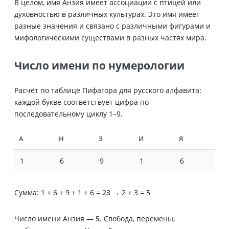
В целом, имя Анзия имеет ассоциации с птицей или
духовностью в различных культурах. Это имя имеет
разные значения и связано с различными фигурами и
мифологическими существами в разных частях мира.
Число имени по нумерологии
Расчёт по таблице Пифагора для русского алфавита:
каждой букве соответствует цифра по
последовательному циклу 1–9.
А
Н
З
И
Я
1
6
9
1
6
Сумма: 1 + 6 + 9 + 1 + 6 =
23
→ 2 + 3 = 5
Число имени Анзия —
5
. Свобода, перемены,