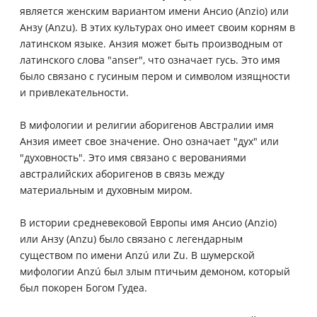
является женским вариантом имени Ансио (Anzio) или
Анзу (Anzu). В этих культурах оно имеет своим корням в
латинском языке. Анзия может быть производным от
латинского слова "anser", что означает гусь. Это имя
было связано с гусиным пером и символом изящности
и привлекательности.
В мифологии и религии аборигенов Австралии имя
Анзия имеет свое значение. Оно означает "дух" или
"духовность". Это имя связано с верованиями
австралийских аборигенов в связь между
материальным и духовным миром.
В истории средневековой Европы имя Ансио (Anzio)
или Анзу (Anzu) было связано с легендарным
существом по имени Anzú или Zu. В шумерской
мифологии Anzú был злым птичьим демоном, который
был покорен Богом Гудеа.