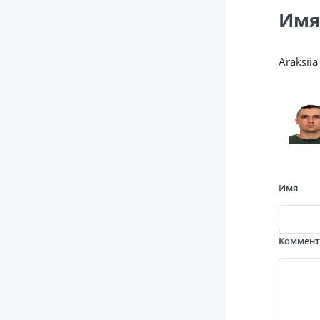
Имя
Araksiia
Имя
Коммен