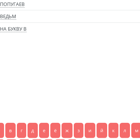
 ПОПУГАЕВ
 ВЕДЬМ
НА БУКВУ В
б
в
г
д
е
ё
ж
з
и
й
к
л
м