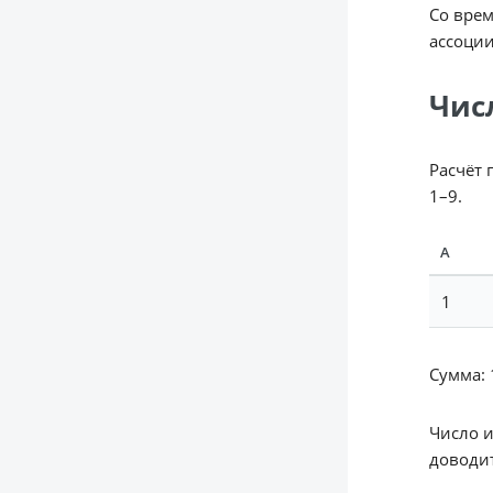
Со врем
ассоции
Чис
Расчёт 
1–9.
А
1
Сумма: 1
Число 
доводит