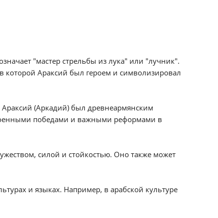
значает "мастер стрельбы из лука" или "лучник".
 в которой Араксий был героем и символизировал
й. Араксий (Аркадий) был древнеармянским
 военными победами и важными реформами в
ужеством, силой и стойкостью. Оно также может
ьтурах и языках. Например, в арабской культуре