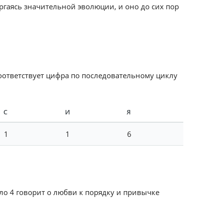
гаясь значительной эволюции, и оно до сих пор
соответствует цифра по последовательному циклу
С
И
Я
1
1
6
сло 4 говорит о любви к порядку и привычке