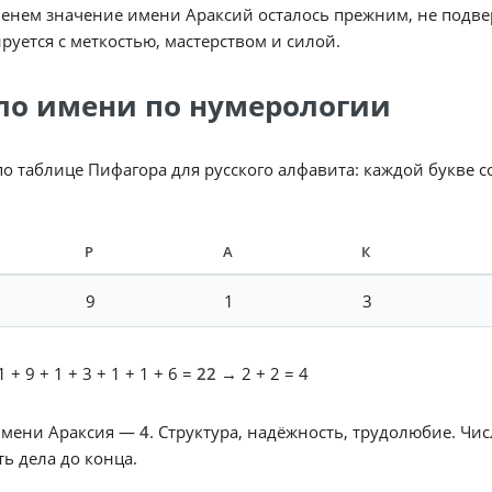
енем значение имени Араксий осталось прежним, не подвер
руется с меткостью, мастерством и силой.
ло имени по нумерологии
по таблице Пифагора для русского алфавита: каждой букве 
Р
А
К
9
1
3
 + 9 + 1 + 3 + 1 + 1 + 6 =
22
→ 2 + 2 = 4
имени Араксия —
4
. Структура, надёжность, трудолюбие. Чи
ь дела до конца.