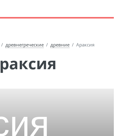
древнегреческие
древние
Араксия
Араксия