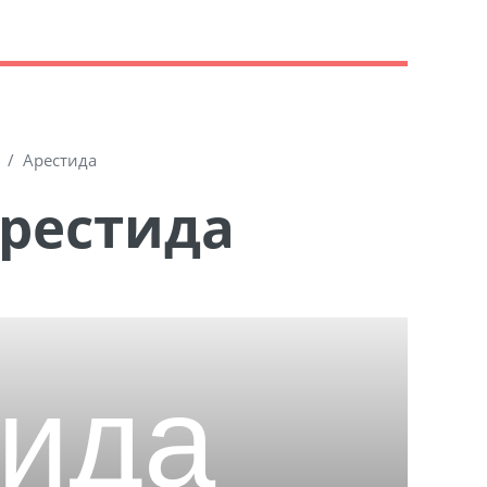
Арестида
Арестида