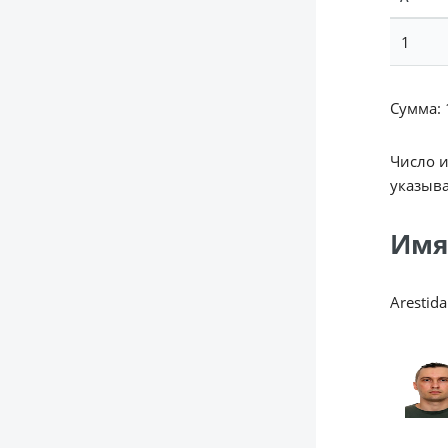
1
Сумма: 1
Число 
указыва
Имя
Arestida