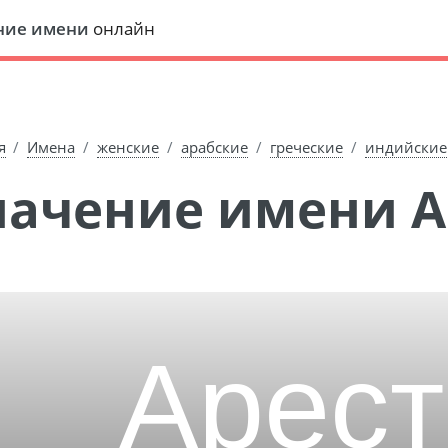
ние имени
онлайн
я
Имена
женские
арабские
греческие
индийские
Значение имени 