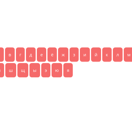
б
в
г
д
е
ё
ж
з
и
й
к
л
м
ч
ш
щ
ы
э
ю
я