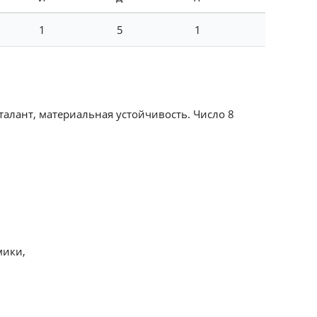
1
5
1
талант, материальная устойчивость. Число 8
мики,