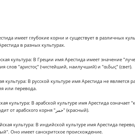
стида имеет глубокие корни и существует в различных кул
рестида в разных культурах.
еская культура: В Греции имя Арестида имеет значение "лу
ия слов "аρистος" (чистейший, наилучший) и "αιδως" (свет).
кая культура: В русской культуре имя Арестида не является
я или перевода.
ская культура: В арабской культуре имя Арестида означает 
происходит от арабского корня "حمر" (красный).
йская культура: В индийской культуре имя Арестида перев
й". Оно имеет санскритское происхождение.