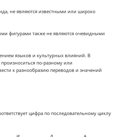
ида, не являются известными или широко
ыми фигурами также не являются очевидными
ением языков и культурных влияний. В
 произноситься по-разному или
вести к разнообразию переводов и значений
соответствует цифра по последовательному циклу
И
Д
А