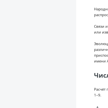
Народны
распро
Связи 
или из
Эволюци
различн
приспос
имени А
Чис
Расчёт 
1–9.
А