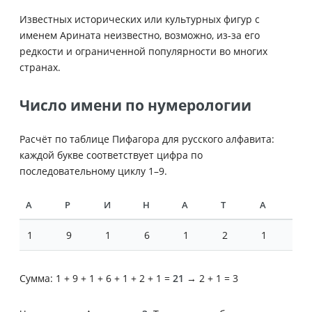
Известных исторических или культурных фигур с
именем Арината неизвестно, возможно, из-за его
редкости и ограниченной популярности во многих
странах.
Число имени по нумерологии
Расчёт по таблице Пифагора для русского алфавита:
каждой букве соответствует цифра по
последовательному циклу 1–9.
А
Р
И
Н
А
Т
А
1
9
1
6
1
2
1
Сумма: 1 + 9 + 1 + 6 + 1 + 2 + 1 =
21
→ 2 + 1 = 3