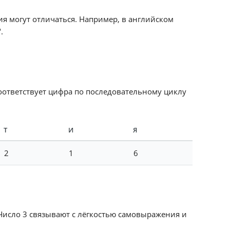
ия могут отличаться. Например, в английском
.
соответствует цифра по последовательному циклу
Т
И
Я
2
1
6
 Число 3 связывают с лёгкостью самовыражения и