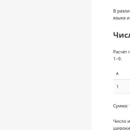
В разли
языке и
Чис
Расчёт 
1–9.
А
1
Сумма: 1
Число 
широки