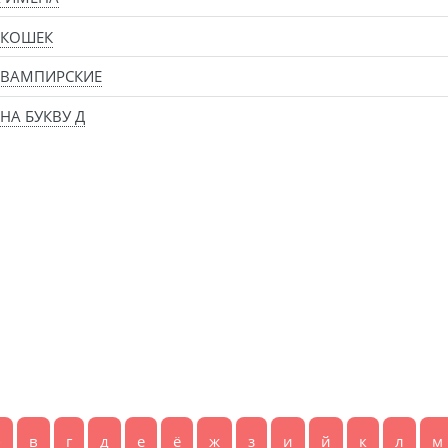
 КОШЕК
 ВАМПИРСКИЕ
НА БУКВУ Д
б
в
г
д
е
ё
ж
з
и
й
к
л
м