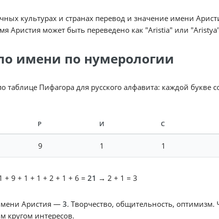
чных культурах и странах перевод и значение имени Арист
мя Аристия может быть переведено как "Aristia" или "Aristya"
ло имени по нумерологии
по таблице Пифагора для русского алфавита: каждой букве 
Р
И
С
9
1
1
 + 9 + 1 + 1 + 2 + 1 + 6 =
21
→ 2 + 1 = 3
имени Аристия —
3
. Творчество, общительность, оптимизм.
м кругом интересов.