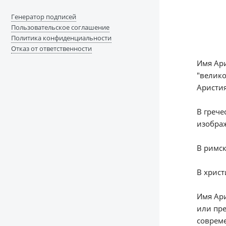
Генератор подписей
Пользовательское соглашение
Политика конфиденциальности
Отказ от ответственности
Имя Ари
"велико
Аристия
В грече
изображ
В римск
В христ
Имя Ари
или пре
соврем