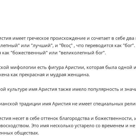
стия имеет греческое происхождение и сочетает в себе два г
лепный" или "лучший", и "θεος" , что переводится как "бог"
 как "божественный" или "великолепный бог".
ской мифологии есть фигура Аристии, которая была одной
ена как прекрасная и мудрая женщина.
ой культуре имя Аристия также имело популярность и знач
ианской традиции имя Аристия не имеет специальных рели
стия несет в себе оттенок благородства и божественности,
восходством. Это имя несколько устарело со временем и н
енных обществах.