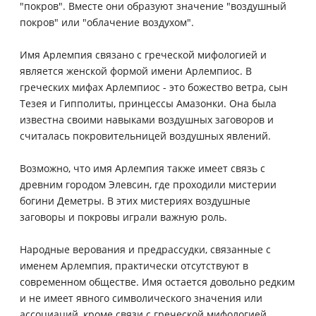
"покров". Вместе они образуют значение "воздушный
покров" или "облачение воздухом".
Имя Арлемпия связано с греческой мифологией и
является женской формой имени Арлемпиос. В
греческих мифах Арлемпиос - это божество ветра, сын
Тезея и Гипполиты, принцессы Амазонки. Она была
известна своими навыками воздушных заговоров и
считалась покровительницей воздушных явлений.
Возможно, что имя Арлемпия также имеет связь с
древним городом Элевсин, где проходили мистерии
богини Деметры. В этих мистериях воздушные
заговоры и покровы играли важную роль.
Народные верования и предрассудки, связанные с
именем Арлемпия, практически отсутствуют в
современном обществе. Имя остается довольно редким
и не имеет явного символического значения или
ассоциаций, кроме связи с греческой мифологией.