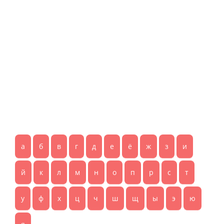
а
б
в
г
д
е
ё
ж
з
и
й
к
л
м
н
о
п
р
с
т
у
ф
х
ц
ч
ш
щ
ы
э
ю