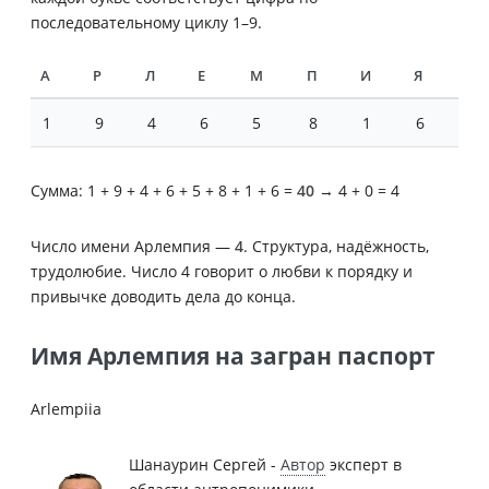
последовательному циклу 1–9.
А
Р
Л
Е
М
П
И
Я
1
9
4
6
5
8
1
6
Сумма: 1 + 9 + 4 + 6 + 5 + 8 + 1 + 6 =
40
→ 4 + 0 = 4
Число имени Арлемпия —
4
. Структура, надёжность,
трудолюбие. Число 4 говорит о любви к порядку и
привычке доводить дела до конца.
Имя Арлемпия на загран паспорт
Arlempiia
Шанаурин Сергей -
Автор
эксперт в