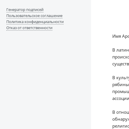
Генератор подписей
Пользовательское соглашение
Политика конфиденциальности
Отказ от ответственности
Имя Аро
В латин
происхо
существ
В культ
рябины,
промышл
ассоции
В отнош
обнаруж
религио