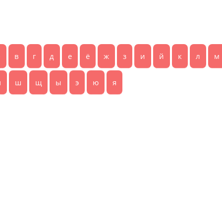
б
в
г
д
е
ё
ж
з
и
й
к
л
м
ч
ш
щ
ы
э
ю
я