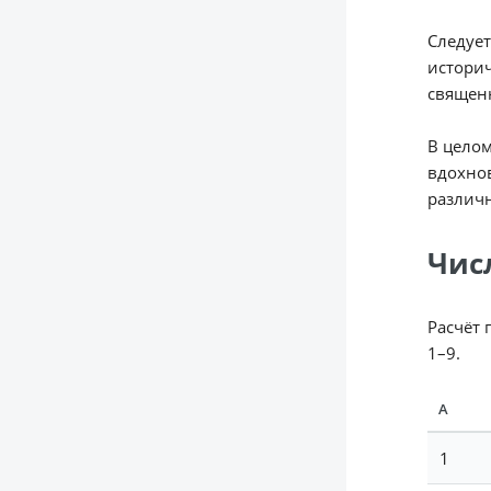
Следует
историч
священн
В целом
вдохнов
различн
Чис
Расчёт 
1–9.
А
1