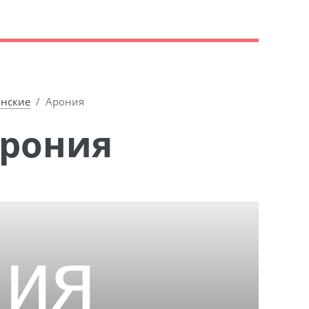
инские
Арония
Арония