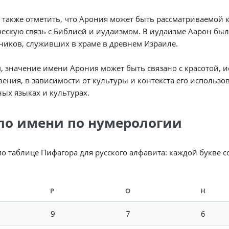
 также отметить, что Арония может быть рассматриваемой 
ескую связь с Библией и иудаизмом. В иудаизме Аарон бы
иков, служивших в храме в древнем Израиле.
, значение имени Арония может быть связано с красотой, 
ения, в зависимости от культуры и контекста его использов
ых языках и культурах.
ло имени по нумерологии
по таблице Пифагора для русского алфавита: каждой букве 
Р
О
Н
9
7
6