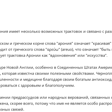
ния имеет несколько возможных трактовок и связано с ра
ском и греческом корне слова "арония" означает "красивая
дит от греческого слова "αρεύω" (areuo), что означает "бы
ует трактовка Аронии как "вдохновения" или "искусства".
уре Новой Англии, особенно в Соединенных Штатах Америк
 которая известна своими полезными свойствами. Чернопл
енности и медицине благодаря своим богатым антиоксидан
роваться с здоровьем и благополучием.
ении предрассудков или народных верований, связанных 
ена, скорее всего, потому что имя не является особо расп
зных связей.