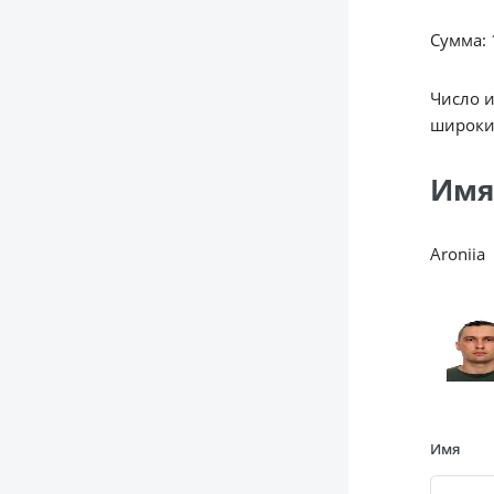
Сумма: 1
Число 
широки
Имя
Aroniia
Имя