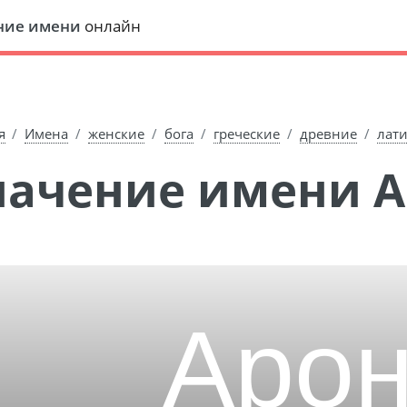
ние имени
онлайн
я
Имена
женские
бога
греческие
древние
лат
Значение имени 