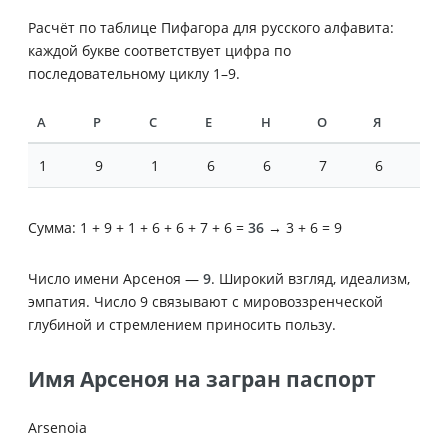
Расчёт по таблице Пифагора для русского алфавита:
каждой букве соответствует цифра по
последовательному циклу 1–9.
А
Р
С
Е
Н
О
Я
1
9
1
6
6
7
6
Сумма: 1 + 9 + 1 + 6 + 6 + 7 + 6 =
36
→ 3 + 6 = 9
Число имени Арсеноя —
9
. Широкий взгляд, идеализм,
эмпатия. Число 9 связывают с мировоззренческой
глубиной и стремлением приносить пользу.
Имя Арсеноя на загран паспорт
Arsenoia