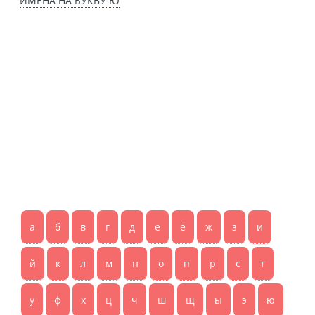
ИМЕНА НА БУКВУ Ю
а
б
в
г
д
е
ё
ж
з
и
й
к
л
м
н
о
п
р
с
т
у
ф
х
ц
ч
ш
щ
ы
э
ю