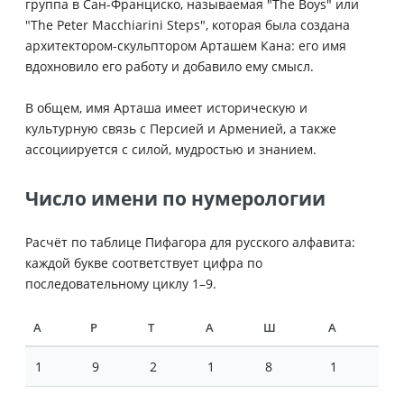
группа в Сан-Франциско, называемая "The Boys" или
"The Peter Macchiarini Steps", которая была создана
архитектором-скульптором Арташем Кана: его имя
вдохновило его работу и добавило ему смысл.
В общем, имя Арташа имеет историческую и
культурную связь с Персией и Арменией, а также
ассоциируется с силой, мудростью и знанием.
Число имени по нумерологии
Расчёт по таблице Пифагора для русского алфавита:
каждой букве соответствует цифра по
последовательному циклу 1–9.
А
Р
Т
А
Ш
А
1
9
2
1
8
1